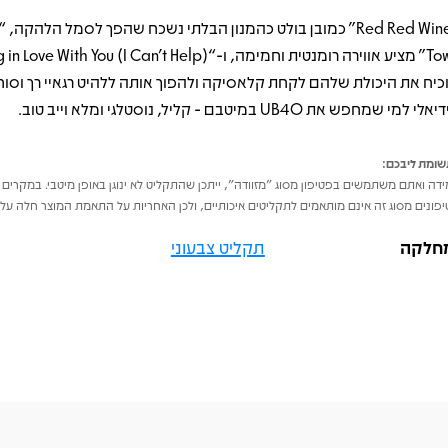
כיח את היכולת שלהם לקחת קלאסיקה ולהפוך אותה ללהיט רגאיי רך וסוח
לי למי שמחפש את UB40 במיטבם - קליל, נוסטלגי ומלא וייב טוב.
ומת ליבכם:
דה ואתם משתמשים בפטיפון מסוג "מזוודה", ייתכן שהתקליט לא ינוגן באופן מיטבי. במקרים 
פונים מסוג זה אינם מותאמים לתקליטים איכותיים, ולכן האחריות על התאמת המוצר חלה על 
חלקה
תקליט צבעוני