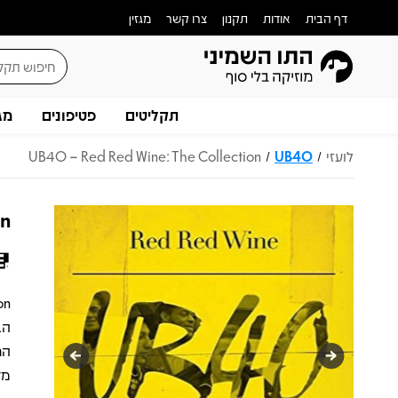
דף הבית
אודות
תקנון
צרו קשר
מגזין
תקליטים
פטיפונים
מג
לועזי
UB40
UB40 – Red Red Wine: The Collection
/
/
on
הר
מד