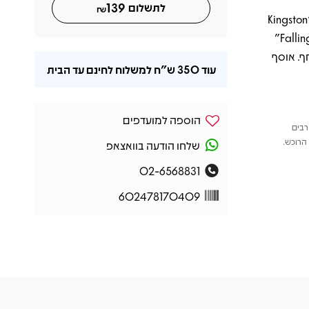
139
לתשלום
₪
“Red Red Wine” כמובן בולט כהמנון הבלתי נשכח שהפך לסמל הלהקה, “Kingston
Town” מציע אווירה רומנטית וחמימה, ו-“(I Can’t Help) Falling in Love With You”
ף. אוסף
עוד
350 ש"ח
למשלוח לחינם עד הבית
הוספה למועדפים
רבים
הרוכש.
שלחו הודעה בוואצאפ
02-6568831
602478170409