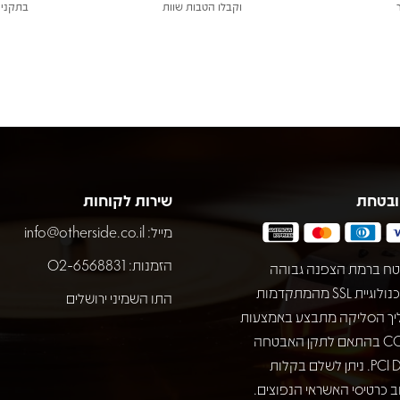
וקבלו הטבות שוות
בתקני 
ובטחת
שירות לקוחות
מייל:
info@otherside.co.il
הזמנות: 02-6568831
ח ברמת הצפנה גבוהה
באמצעות טכנולוגיית SSL מהמתקדמות
התו השמיני ירושלים
יך הסליקה מתבצע באמצעות
חברת COMAX בהתאם לתקן האבטחה
המחמיר PCI DSS. ניתן לשלם בקלות
 כרטיסי האשראי הנפוצים.