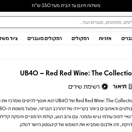
משלוח חינם עד הבית מעל 350 ש״ח
ברים
אזניות
רמקולים
רמקולים מוגברים
ציוד משל
UB40 – Red Red Wine: The Collecti
תיאור
רשימת שירים
Red Red Wine: The Collection של UB40 הוא אוסף להיטים שמר
גאיי לפופ עולמי נגיש וממכר. עם גרוב רגוע, קולות הרמוניים והפקה קלילה
ויקת, זהו אלבום שמביא את השמש של קינגסטון הישר לסלון.