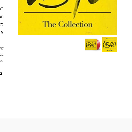
מו
אידיא
לתש
במי
פטי
מ