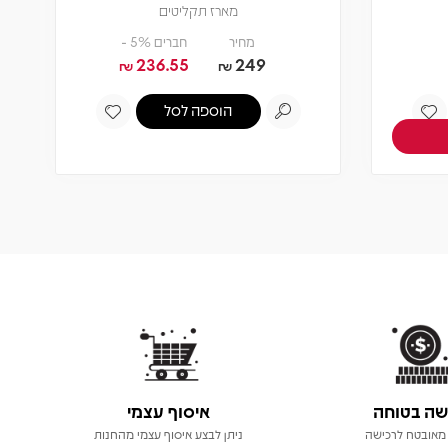
מארז תקליטים
מחיר
חברים 5% -
236.55
249
₪
₪
הוספה לסל
שה בטוחה
איסוף עצמי
מאובטח לרכישה
ניתן לבצע איסוף עצמי מהחנות