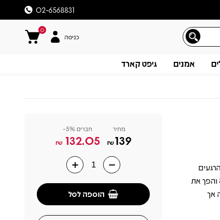
02-6568831
0
כניסה
ים
אמנים
גיפט קארד
מחיר
חברים 5%-
132.05
139
₪
₪
כז את הרגעים
תיאור
הבולטים והאהובים ביותר בקריירה של ההרכב הבריטי, שפעל משנות ה-80 והפך את
הוספה לסל
 אך