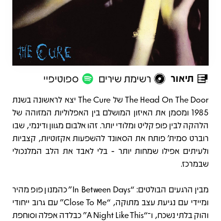
תיאור
רשימת שירים
ספוטיפיי
תיאור
The Head On The Door של The Cure יצא לראשונה בשנת
1985 ומסמן את האיזון המושלם בין האפלוליות המזוהה של
הלהקה לבין פופ קליט ומלודי יותר. זהו אלבום מגוון ודינמי, שבו
רוברט סמית’ פותח את הסאונד להשפעות אקזוטיות, קצביות
ולעיתים אפילו שמחות יותר - בלי לאבד את הלב המלנכולי
שבמרכז.
מבין הרגעים הבולטים: “In Between Days” כהמנון פופ מהיר
ומיידי עם נגיעת עצב מתוקה, “Close To Me” עם גרוב ייחודי
והוק בלתי נשכח, ו־“A Night Like This” כבלדה אפלה וסוחפת