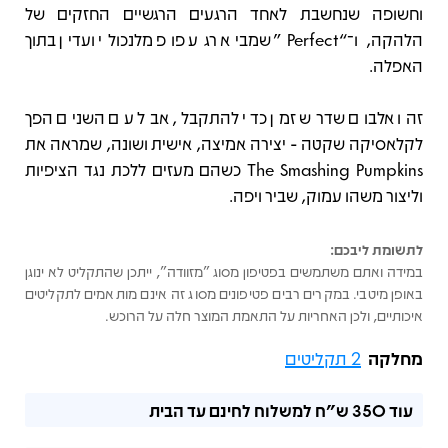
וחשופה שנחשבת לאחד הרגעים הרגשיים החזקים של
הלהקה, ו־“Perfect” שמביא רגע פופ מלנכולי ועדין בתוך
האפלה.
זהו אלבום שדרש זמן כדי להתקבל, אבל עם השנים הפך
לקלאסיקה שקטה - יצירה אמיצה, אישית ושונה, שמראה את
The Smashing Pumpkins כשהם מעזים ללכת נגד הציפיות
וליצור משהו עמוק, שביר ויפה.
לתשומת ליבכם:
במידה ואתם משתמשים בפטיפון מסוג "מזוודה", ייתכן שהתקליט לא ינוגן
באופן מיטבי. במקרים רבים פטיפונים מסוג זה אינם מותאמים לתקליטים
איכותיים, ולכן האחריות על התאמת המוצר חלה על הרוכש.
מחלקה
2 תקליטים
עוד
350 ש"ח
למשלוח לחינם עד הבית