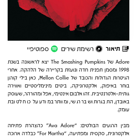
תיאור
רשימת שירים
ספוטיפיי
תיאור
Adore של The Smashing Pumpkins יצא לראשונה בשנת
1998 ומסמן תפנית חדה ונועזת בקריירה של הלהקה. אחרי
הגיטרות הגדולות והכובד של Mellon Collie, כאן בילי קורגן
בוחר באיפוק, אלקטרוניקה, ביטים מינימליסטיים ואווירה
גותית-אלטרנטיבית. זהו אלבום אינטימי, אפל ומהורהר, שעוסק
באובדן, התבגרות ושבר רגשי, ומוותר במודע על כוח לטובת
עומק.
מבין הרגעים הבולטים: “Ava Adore” כהצהרת פתיחה
אלקטרונית, סקסית ומפתיעה, “For Martha” כבלדה ארוכה