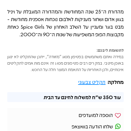
מהדורת ה־25 שנה המחודשת והמהדורה המוגבלת על ויניל
בגוון אדום ושחור מעניקות לאלבום נוכחות אספנית מחודשת -
מבט בוגר ומעניין על השלב האחרון של Spice Girls כאחת
מקבוצות הפופ המשפיעות של שנות ה־90 וה־2000.
לתשומת ליבכם:
במידה ואתם משתמשים בפטיפון מסוג "מזוודה", ייתכן שהתקליט לא ינוגן
באופן מיטבי. במקרים רבים פטיפונים מסוג זה אינם מותאמים לתקליטים
איכותיים, ולכן האחריות על התאמת המוצר חלה על הרוכש.
מחלקה
תקליט צבעוני
עוד
350 ש"ח
למשלוח לחינם עד הבית
הוספה למועדפים
שלחו הודעה בוואצאפ