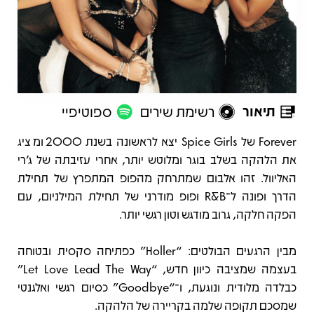
תיאור
רשימת שירים
ספוטיפיי
תיאור
Forever של Spice Girls יצא לראשונה בשנת 2000 ומציג
את הלהקה בשלב בוגר ומלוטש יותר, אחרי עזיבתה של ג’רי
האליוול. זהו אלבום שמתרחק מהפופ המתפרץ של תחילת
הדרך ופונה ל־R&B ופופ מודרני של תחילת המילניום, עם
הפקה חלקה, גרוב מודגש וטון רגשי יותר.
מבין הרגעים הבולטים: “Holler” כפתיחה סקסית ובטוחה
בעצמה שמציבה כיוון חדש, “Let Love Lead The Way”
כבלדה מלודית ונוגעת, ו־“Goodbye” כסיום רגשי ואלגנטי
שמסכם תקופה שלמה בקריירה של הלהקה.