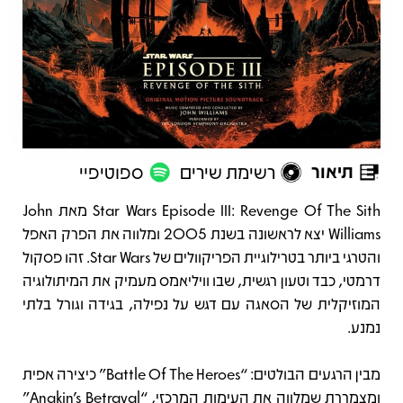
תיאור
רשימת שירים
ספוטיפיי
תיאור
Star Wars Episode III: Revenge Of The Sith מאת John
Williams יצא לראשונה בשנת 2005 ומלווה את הפרק האפל
והטרגי ביותר בטרילוגיית הפריקוולים של Star Wars. זהו פסקול
דרמטי, כבד וטעון רגשית, שבו וויליאמס מעמיק את המיתולוגיה
המוזיקלית של הסאגה עם דגש על נפילה, בגידה וגורל בלתי
נמנע.
מבין הרגעים הבולטים: “Battle Of The Heroes” כיצירה אפית
ומצמררת שמלווה את העימות המרכזי, “Anakin’s Betrayal”