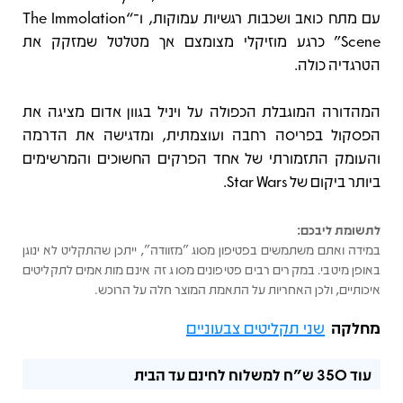
עם מתח כואב ושכבות רגשיות עמוקות, ו־“The Immolation
Scene” כרגע מוזיקלי מצומצם אך מטלטל שמזקק את
הטרגדיה כולה.
המהדורה המוגבלת הכפולה על ויניל בגוון אדום מציגה את
הפסקול בפריסה רחבה ועוצמתית, ומדגישה את הדרמה
והעומק התזמורתי של אחד הפרקים החשוכים והמרשימים
ביותר ביקום של Star Wars.
לתשומת ליבכם:
במידה ואתם משתמשים בפטיפון מסוג "מזוודה", ייתכן שהתקליט לא ינוגן
באופן מיטבי. במקרים רבים פטיפונים מסוג זה אינם מותאמים לתקליטים
איכותיים, ולכן האחריות על התאמת המוצר חלה על הרוכש.
מחלקה
שני תקליטים צבעוניים
עוד
350 ש"ח
למשלוח לחינם עד הבית