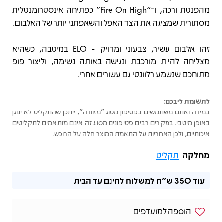
מהפנטת ורכה, ו־“Fire On High” כפתיחה אינסטרומנטלית
מסתורית שמציגה את הצד האפל והשאפתני יותר של האלבום.
זהו אלבום עשיר, צבעוני ומדויק - ELO במיטבה, כשהיא
מצליחה להיות מורכבת ונגישה באותה נשימה, וליצור פופ
מתוחכם שנשמע רלוונטי גם עשורים אחרי.
לתשומת ליבכם:
במידה ואתם משתמשים בפטיפון מסוג "מזוודה", ייתכן שהתקליט לא ינוגן
באופן מיטבי. במקרים רבים פטיפונים מסוג זה אינם מותאמים לתקליטים
איכותיים, ולכן האחריות על התאמת המוצר חלה על הרוכש.
מחלקה
תקליט
עוד
350 ש"ח
למשלוח לחינם עד הבית
הוספה למועדפים