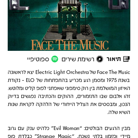
תיאור
רשימת שירים
ספוטיפיי
תיאור
Face The Music של Electric Light Orchestra יצא לראשונה
בשנת 1975 ומסמן רגע מכריע בהתפתחות של ELO - נקודת
האיזון המושלמת בין רוק סימפוני שאפתני לפופ קליט ומלוטש.
זהו אלבום שבו התזמורים, ההוקים והכתיבה נפגשים בדיוק
הנכון, ומבססים את הצליל הייחודי של הלהקה לקראת שנות
השיא שלה.
מבין הרגעים הבולטים: “Evil Woman” כלהיט ענק עם גרוב
מיידי ופזמון בלתי נשכח, “Strange Magic” כבלדת פופ