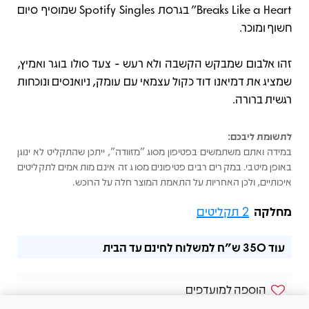
Breaks Like a Heart” בגרסת Spotify Singles שמוסיף סיום
חשוף ומוכר.
זהו אלבום שמבקש הקשבה ולא רעש - צעד סולו בוגר ואמיץ,
שמציג את דמיאנו דוד כקול עצמאי עם עומק, ניואנסים ונוכחות
רגשית ברורה.
לתשומת ליבכם:
במידה ואתם משתמשים בפטיפון מסוג "מזוודה", ייתכן שהתקליט לא ינוגן
באופן מיטבי. במקרים רבים פטיפונים מסוג זה אינם מותאמים לתקליטים
איכותיים, ולכן האחריות על התאמת המוצר חלה על הרוכש.
מחלקה
2 תקליטים
עוד
350 ש"ח
למשלוח לחינם עד הבית
הוספה למועדפים