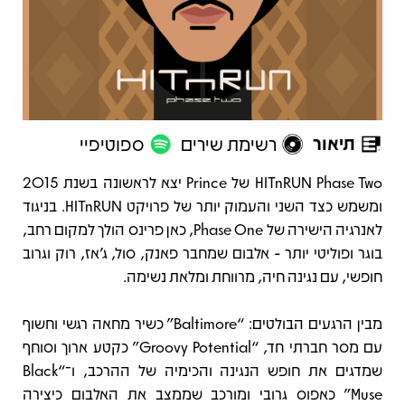
תיאור
רשימת שירים
ספוטיפיי
תיאור
HITnRUN Phase Two של Prince יצא לראשונה בשנת 2015
ומשמש כצד השני והעמוק יותר של פרויקט HITnRUN. בניגוד
לאנרגיה הישירה של Phase One, כאן פרינס הולך למקום רחב,
בוגר ופוליטי יותר - אלבום שמחבר פאנק, סול, ג’אז, רוק וגרוב
חופשי, עם נגינה חיה, מרווחת ומלאת נשימה.
מבין הרגעים הבולטים: “Baltimore” כשיר מחאה רגשי וחשוף
עם מסר חברתי חד, “Groovy Potential” כקטע ארוך וסוחף
שמדגים את חופש הנגינה והכימיה של ההרכב, ו־“Black
Muse” כאפוס גרובי ומורכב שממצב את האלבום כיצירה