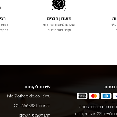
ות
מועדון חברים
רכי
כוש
הצטרפו למועדון הלקוחות
האתר 
וקבלו הטבות שוות
בתקני 
ובטחת
שירות לקוחות
מייל:
info@otherside.co.il
הזמנות: 02-6568831
ח ברמת הצפנה גבוהה
באמצעות טכנולוגיית SSL מהמתקדמות
התו השמיני ירושלים