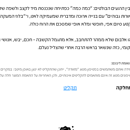
ין הרגעים הבולטים: “כמה כמה” כפתיחה שנכנסת מיד לקצב ולשפה של
ורות גבוהים” עם בנייה ארוכה ומדברית שמעמיקה לאט, ו־“בלוז המעקה
טע סיום אפי, חופשי ומלא אופי שמסכם את הרוח כולה.
ו אלבום שלא ממהר להתחבב, אלא מתגמל הקשבה - חכם, יבש, אנושי ו
ומי, כזה שנשאר בראש הרבה אחרי שהצליל נעלם.
ומת ליבכם:
דה ואתם משתמשים בפטיפון מסוג "מזוודה", ייתכן שהתקליט לא ינוגן באופן מיטבי. במקרים 
פונים מסוג זה אינם מותאמים לתקליטים איכותיים, ולכן האחריות על התאמת המוצר חלה על 
חלקה
תקליט