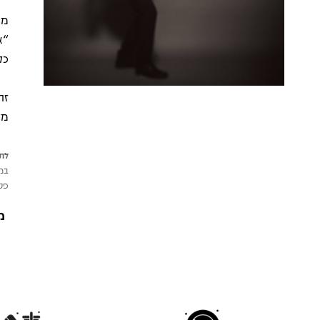
מב
“א
כק
זה
מק
לתש
במי
פטי
מ