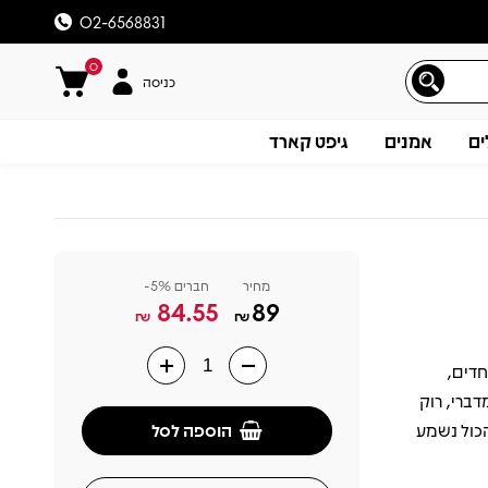
02-6568831
0
כניסה
ים
אמנים
גיפט קארד
מחיר
חברים 5%-
84.55
89
₪
₪
אלבומים החדים,
תיאור
ברי, רוק
הוספה לסל
כול נשמע