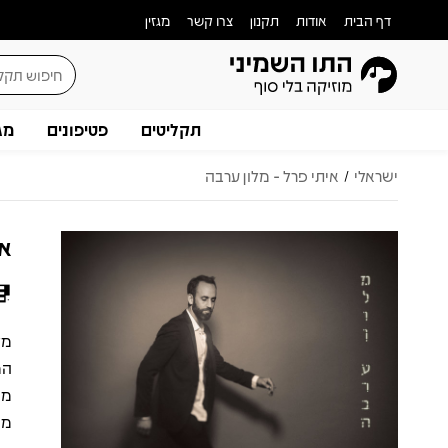
דף הבית
אודות
תקנון
צרו קשר
מגזין
תקליטים
פטיפונים
מג
ישראלי
איתי פרל - מלון ערבה
/
אי
המ
מח
מח