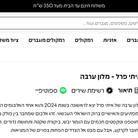
משלוח חינם עד הבית מעל 350 ש״ח
ברים
אזניות
רמקולים
רמקולים מוגברים
ציוד משל
תי פרל - מלון ערבה
תיאור
רשימת שירים
ספוטיפיי
מלון ערבה של איתי פרל יצא לראשונה בשנת 2024 והוא אחד ה
פתיעים והאישיים ברוק הישראלי העכשווי. זהו אלבום שמחבר בין פולק מד
וספס וטקסטים חכמים עם הומור יבש, ביקורת שקטה ותחושת נדודים. ה
ובר לקרקע, אבל עם מבט אל הצדדים הפחות צפויים של המציאות.