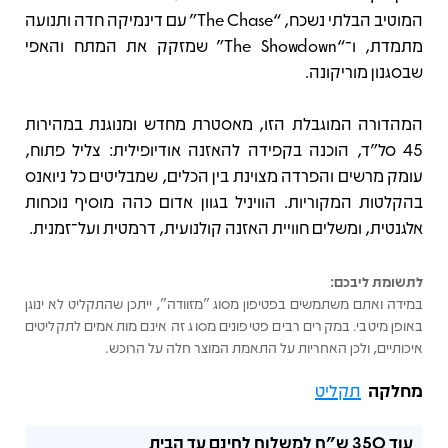
המוטיב הבלתי נשכח, “The Chase” עם דינמיקה חדה ותנועה
מתמדת, ו־“The Showdown” שמזקק את המתח והאפי
שבסגנון מוריקונה.
המהדורה המוגבלת הזו, מאסטרת מחדש ומנוגנת במהירות
45 סל״ד, הוכנה בקפידה להאזנה אודיופילית: צליל פתוח,
עומק מרשים והפרדה מצוינת בין הכלים, שמבליטים כל ניואנס
בהקלטות המקוריות. הוויניל בגוון אדום כהה מוסיף נוכחות
אלגנטית, ומשלים חוויית האזנה קולנועית, דרמטית ועל־זמנית.
לתשומת ליבכם:
במידה ואתם משתמשים בפטיפון מסוג "מזוודה", ייתכן שהתקליט לא ינוגן
באופן מיטבי. במקרים רבים פטיפונים מסוג זה אינם מותאמים לתקליטים
איכותיים, ולכן האחריות על התאמת המוצר חלה על הרוכש.
מחלקה
תקליט
עוד
350 ש"ח
למשלוח לחינם עד הבית