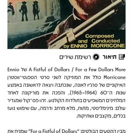
תיאור
רשימת שירים
תיאור
A Fistful of Dollars / For a Few Dollars More של Ennio
Morricone כולל את המוזיקה לשני סרטי הספגטי־ווסטרן
האיקוניים של סרג’יו לאונה, שנכתבה ויצאה לראשונה באמצע
שנות ה־60 (1964–1965), והפכה את מוריקונה לאחד
המלחינים המשפיעים בתולדות הקולנוע. זהו פס־קול שמגדיר
עולם: מינימליסטי, מתוח, מלא מרחב ודרמה, עם שימוש נועז
בכלים, מקצבים ושתיקות.
מבין הקטעים הבולטים: “For a Fistful of Dollars” שמניח את