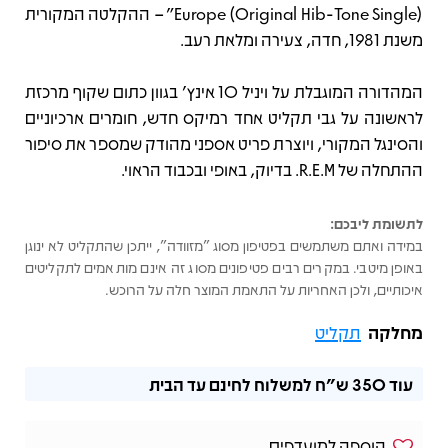
Europe (Original Hib-Tone Single)” – ההקלטה המקורית
משנת 1981, חדה, צעירה ומלאת רעב.
המהדורה המוגבלת על ויניל 10 אינץ’ בגוון כתום שקוף מרכזת
לראשונה על גבי תקליט אחד רמיקס חדש, חומרים ארכיוניים
והסינגל המקורי, ויוצרת פריט אספני מהודק שמספר את סיפור
ההתחלה של R.E.M. בדיוק, באופי ובכבוד הראוי.
לתשומת ליבכם:
במידה ואתם משתמשים בפטיפון מסוג "מזוודה", ייתכן שהתקליט לא ינוגן
באופן מיטבי. במקרים רבים פטיפונים מסוג זה אינם מותאמים לתקליטים
איכותיים, ולכן האחריות על התאמת המוצר חלה על הרוכש.
מחלקה
תקליט
עוד
350 ש"ח
למשלוח לחינם עד הבית
הוספה למועדפים