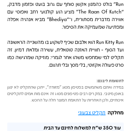
Run” בולט כהמנון אקשן סוחף עם גרוב בועט ופזמון מדבק,
“The Raan Of Kutch” מציע רגע קולנועי רחב ואפוסי עם
אווירה מדברית מסתורית, ו־“Bhediya” מביא אנרגיה אפלה
ומפתיעה שמעמיקה את הסיפור.
Run Kitty Run הוא אלבום שכיף לשקוע בו מהשנייה הראשונה
ועד הסוף - חוויית האזנה טוטאלית, עשירה ומלאת דמיון. זה
תקליט למי שמחפש משהו אחר לגמרי: מוזיקה שמרגישה כמו
סרט פעולה אקזוטי, בלי מסך ובלי תרגום.
לתשומת ליבכם:
במידה ואתם משתמשים בפטיפון מסוג "מזוודה", ייתכן שהתקליט לא ינוגן
באופן מיטבי. במקרים רבים פטיפונים מסוג זה אינם מותאמים לתקליטים
איכותיים, ולכן האחריות על התאמת המוצר חלה על הרוכש.
מחלקה
תקליט צבעוני
עוד
350 ש"ח
למשלוח לחינם עד הבית