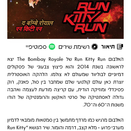
תיאור
רשימת שירים
ספוטיפיי
תיאור
האלבום Run Kitty Run של The Bombay Royale יצא
לראשונה בשנת 2014 והוא פיצוץ צבעוני של פסקולים
דמיוניים לבוליווד שמעולם לא צולמו. הלהקה האוסטרלית
יוצרת כאן עולם קולנועי שלם שמחבר בין סול, פאנק, רוק
פסיכדלי ומוזיקה הודית, עם קריצה מודעת לעצמה ואהבה
גדולה לאסתטיקה של סרטי האקשן והרומנטיקה של הודו
משנות ה־60 וה־70.
האלבום מרגיש כמו מרדף מתמשך בין סמטאות מומבאי לדמיון
מערבי פרוע - מלא קצב, דרמה והומור. שיר הנושא “Run Kitty