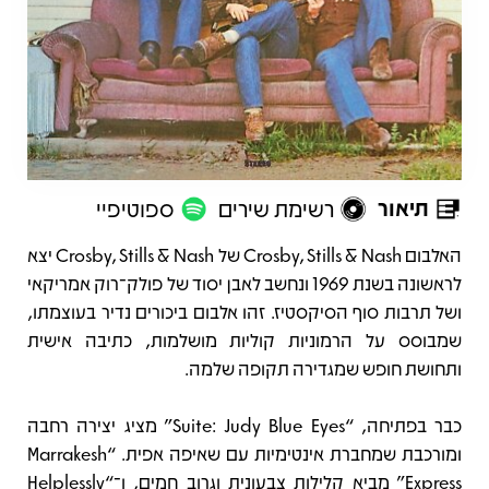
תיאור
רשימת שירים
ספוטיפיי
תיאור
האלבום Crosby, Stills & Nash של Crosby, Stills & Nash יצא
לראשונה בשנת 1969 ונחשב לאבן יסוד של פולק־רוק אמריקאי
ושל תרבות סוף הסיקסטיז. זהו אלבום ביכורים נדיר בעוצמתו,
שמבוסס על הרמוניות קוליות מושלמות, כתיבה אישית
ותחושת חופש שמגדירה תקופה שלמה.
כבר בפתיחה, “Suite: Judy Blue Eyes” מציג יצירה רחבה
ומורכבת שמחברת אינטימיות עם שאיפה אפית. “Marrakesh
Express” מביא קלילות צבעונית וגרוב חמים, ו־“Helplessly