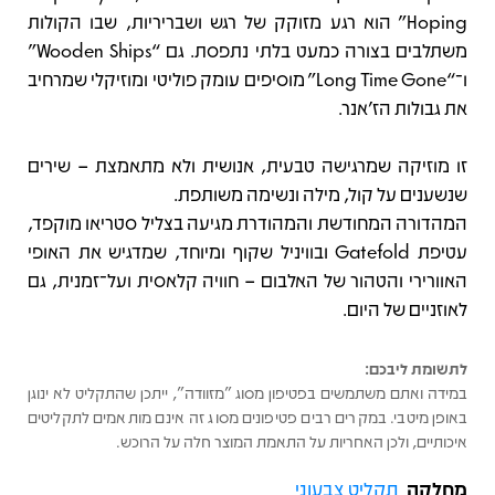
Hoping” הוא רגע מזוקק של רגש ושבריריות, שבו הקולות
משתלבים בצורה כמעט בלתי נתפסת. גם “Wooden Ships”
ו־“Long Time Gone” מוסיפים עומק פוליטי ומוזיקלי שמרחיב
את גבולות הז’אנר.
זו מוזיקה שמרגישה טבעית, אנושית ולא מתאמצת – שירים
שנשענים על קול, מילה ונשימה משותפת.
המהדורה המחודשת והמהודרת מגיעה בצליל סטריאו מוקפד,
עטיפת Gatefold ובוויניל שקוף ומיוחד, שמדגיש את האופי
האוורירי והטהור של האלבום – חוויה קלאסית ועל־זמנית, גם
לאוזניים של היום.
לתשומת ליבכם:
במידה ואתם משתמשים בפטיפון מסוג "מזוודה", ייתכן שהתקליט לא ינוגן
באופן מיטבי. במקרים רבים פטיפונים מסוג זה אינם מותאמים לתקליטים
איכותיים, ולכן האחריות על התאמת המוצר חלה על הרוכש.
מחלקה
תקליט צבעוני