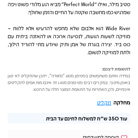
סטיב מילר, ואילו “Perfect World” מביא רגע מלודי פשוט ויפה
שמרגיש כמו מחשבה שקטה על החיים והזמן שחולף.
Wide River הוא אלבום שלא מחפש להרעיש אלא ללוות –
מוזיקה לשעות רגועות, לנסיעה ארוכה או להאזנה ביתית עם
כוס ביד. יצירה בוגרת של אמן ותיק שיודע מתי להוריד הילוך,
ולתת למוזיקה לנשום.
לתשומת ליבכם:
במידה ואתם משתמשים בפטיפון מסוג "מזוודה", ייתכן שהתקליט לא ינוגן
באופן מיטבי. במקרים רבים פטיפונים מסוג זה אינם מותאמים לתקליטים
איכותיים, ולכן האחריות על התאמת המוצר חלה על הרוכש.
מחלקה
תקליט
עוד
350 ש"ח
למשלוח לחינם עד הבית
הוספה למועדפים