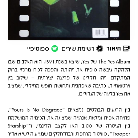
תיאור
רשימת שירים
ספוטיפיי
תיאור
The Yes Album של Yes, שיצא בשנת 1971, הוא האלבום שבו
הלהקה גיבשה סופית את זהותה והפכה לכוח מרכזי ברוק
המתקדם. זהו תקליט של פריצה יצירתית – שילוב בין
וירטואוזיות, כתיבה שאפתנית ותחושת חופש מוזיקלי, שמציב
את Yes בליגה של הגדולים.
בין הרגעים הבולטים נמצאים “Yours Is No Disgrace”,
פתיחה אפית ומלאת אנרגיה שמציגה את הכימיה המושלמת
בין הגיטרה של סטיב האו לקצב הדינמי, ו־“Starship
Trooper”, סוויטה מרחפת ורבת־חלקים שמגיעה לשיא אדיר