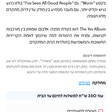
בקטע “Würm”. גם “I’ve Seen All Good People” בולט כרגע
נגיש וקליט יותר, עם מעבר מפתיע בין פולק עדין לרוק מתקדם
מלא תנופה.
The Yes Album הוא נקודת מפנה: אלבום שמאזן בין מורכבות
לנגישות, ומניח את היסודות למה שיהפוך לאחת הקריירות
החשובות והמשפיעות בתולדות הרוק המתקדם.
לתשומת ליבכם:
במידה ואתם משתמשים בפטיפון מסוג "מזוודה", ייתכן שהתקליט לא ינוגן
באופן מיטבי. במקרים רבים פטיפונים מסוג זה אינם מותאמים לתקליטים
איכותיים, ולכן האחריות על התאמת המוצר חלה על הרוכש.
מחלקה
תקליט
עוד
350 ש"ח
למשלוח לחינם עד הבית
הוספה למועדפים