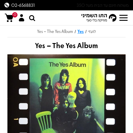
משלוח חינם עד הבית מעל 350
02-6568831
ש״ח
0
לועזי
Yes
Yes – The Yes Album
/
/
Yes – The Yes Album