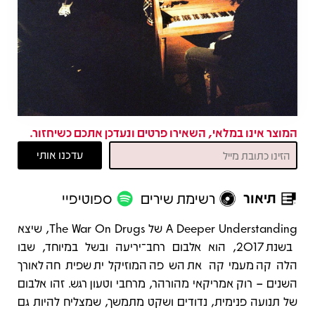
המוצר אינו במלאי, השאירו פרטים ונעדכן אתכם כשיחזור.
תיאור
רשימת שירים
ספוטיפיי
תיאור
A Deeper Understanding של The War On Drugs, שיצא
בשנת 2017, הוא אלבום רחב־יריעה ובשל במיוחד, שבו
הלהקה מעמיקה את השפה המוזיקלית שפיתחה לאורך
השנים – רוק אמריקאי מהורהר, מרחבי וטעון רגש. זהו אלבום
של תנועה פנימית, נדודים ושקט מתמשך, שמצליח להיות גם