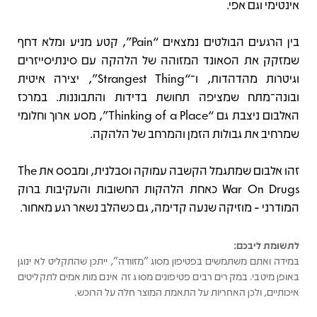
אינטימי וגם אפי.
בין הרגעים הבולטים נמצאים “Pain”, קטע מניע ומלא דחף
שמזקק את הסאונד המזוהה של הלהקה עם סינתיסייזרים
וגיטרות מהדהדות, ו־“Strangest Thing”, יצירה איטית
ובונה־מתח שמציפה תחושת בדידות והתבוננות. במרכז
האלבום ניצבת גם “Thinking of a Place”, מסע ארוך וחלומי
שמרחיב את גבולות הזמן והמרחב של הלהקה.
זהו אלבום שמתגמל הקשבה עמוקה וסבלנית, ומבסס את The
War On Drugs כאחת הלהקות החשובות והעקיבות ברוק
המודרני - מוזיקה שנעה קדימה, גם כשהלב נשאר רגע מאחור.
לתשומת ליבכם:
במידה ואתם משתמשים בפטיפון מסוג "מזוודה", ייתכן שהתקליט לא ינוגן
באופן מיטבי. במקרים רבים פטיפונים מסוג זה אינם מותאמים לתקליטים
איכותיים, ולכן האחריות על התאמת המוצר חלה על הרוכש.