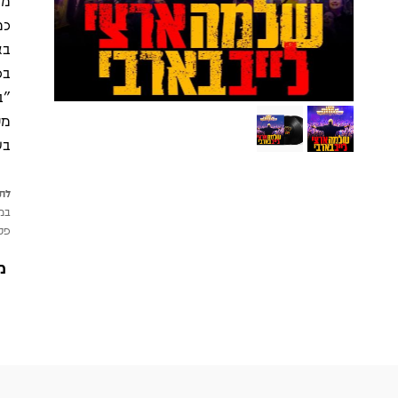
מא
כמ
בא
בפ
"ב
מט
בש
לתש
במי
פטי
מ