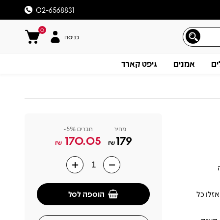
02-6568831
0
כניסה
ים
אמנים
גיפט קארד
מחיר
חברים 5%-
170.05
179
₪
₪
תיאור
הוספה לסל
זלו כל