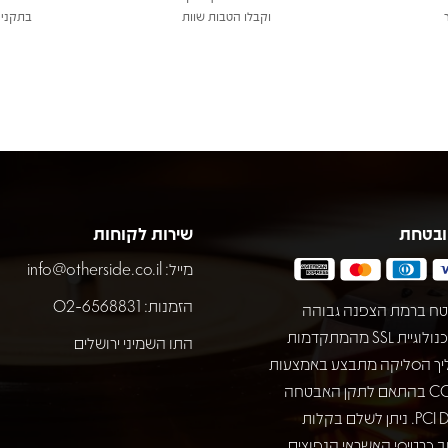
וקבלו הטבות שוות
בתקני 
ובטחת
שירות לקוחות
מייל:
info@otherside.co.il
הזמנות: 02-6568831
ח ברמת הצפנה גבוהה
באמצעות טכנולוגיית SSL מהמתקדמות
התו השמיני ירושלים
יך הסליקה מתבצע באמצעות
חברת COMAX בהתאם לתקן האבטחה
המחמיר PCI DSS. ניתן לשלם בקלות
 כרטיסי האשראי הנפוצים.