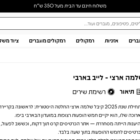
משלוח חינם עד הבית מעל 350 ש״ח
ברים
אזניות
רמקולים
רמקולים מוגברים
ציוד משל
מה ארצי - לייב בארבי
תיאור
רשימת שירים
 2025 קיבל שלמה ארצי החלטה היסטורית: לראשונה בקריירה
רוכה שלו, הוא יקיים חמש הופעות רצופות במועדון הבארבי ביפו.
יענות הייתה מסחררת — אתר הכרטיסים קרס תוך דקות, וכששב לפעול, א
רטיסים לחמש ההופעות בתוך שעה בלבד.