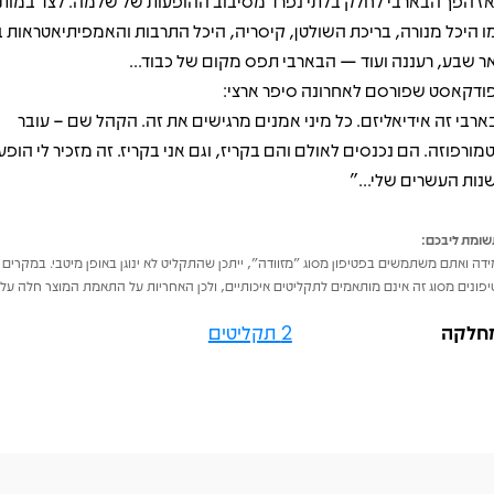
ז הפך הבארבי לחלק בלתי נפרד מסיבוב ההופעות של שלמה. לצד במות
ו היכל מנורה, בריכת השולטן, קיסריה, היכל התרבות והאמפיתיאטראות 
ר שבע, רעננה ועוד — הבארבי תפס מקום של כבוד...
ודקאסט שפורסם לאחרונה סיפר ארצי:
ארבי זה אידיאליזם. כל מיני אמנים מרגישים את זה. הקהל שם – עובר
מורפוזה. הם נכנסים לאולם והם בקריז, וגם אני בקריז. זה מזכיר לי הופע
נות העשרים שלי..."
ומת ליבכם:
דה ואתם משתמשים בפטיפון מסוג "מזוודה", ייתכן שהתקליט לא ינוגן באופן מיטבי. במקרים 
פונים מסוג זה אינם מותאמים לתקליטים איכותיים, ולכן האחריות על התאמת המוצר חלה על 
חלקה
2 תקליטים