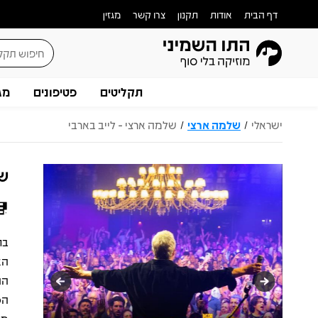
דף הבית
אודות
תקנון
צרו קשר
מגזין
תקליטים
פטיפונים
מג
ישראלי
שלמה ארצי
שלמה ארצי - לייב בארבי
/
/
של
בתחילת שנת
הא
הה
הכ