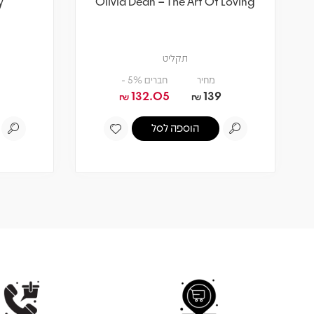
y
Olivia Dean – The Art Of Loving
תקליט
מחיר
חברים 5% -
132.05
139
₪
₪
הוספה לסל