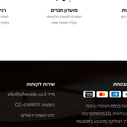
ות
מועדון חברים
רכי
כוש
הצטרפו למועדון הלקוחות
האתר 
וקבלו הטבות שוות
בתקני 
ובטחת
שירות לקוחות
מייל:
info@otherside.co.il
הזמנות: 02-6568831
ח ברמת הצפנה גבוהה
באמצעות טכנולוגיית SSL מהמתקדמות
התו השמיני ירושלים
יך הסליקה מתבצע באמצעות