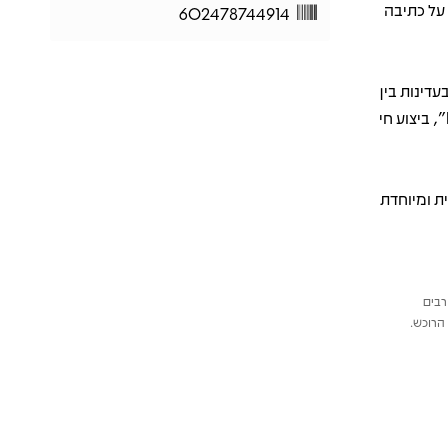
 על כתיבה
602478744914
ם בעדינות בין
פגיעות לכוח פנימי. בצד ב’ מופיעה “Rein Me In (Live at London Stadium)”, ביצוע חי
רת אספנית ומיוחדת
רבים
הרוכש.