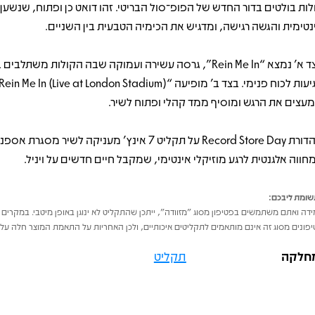
לות בולטים בדור החדש של הפופ־סול הבריטי. זהו דואט כן ופתוח, שנשען
נטימית והגשה רגישה, ומדגיש את הכימיה הטבעית בין השניים.
בצד א’ נמצא “Rein Me In”, גרסה עשירה ועמוקה שבה הקולות משתלבי
עצים את הרגש ומוסיף ממד קהלי ופתוח לשיר.
מהדורת Record Store Day על תקליט 7 אינץ’ מעניקה לשיר מסג
מחווה אלגנטית לרגע מוזיקלי אינטימי, שמקבל חיים חדשים על ויניל.
ומת ליבכם:
דה ואתם משתמשים בפטיפון מסוג "מזוודה", ייתכן שהתקליט לא ינוגן באופן מיטבי. במקרים 
פונים מסוג זה אינם מותאמים לתקליטים איכותיים, ולכן האחריות על התאמת המוצר חלה על 
חלקה
תקליט