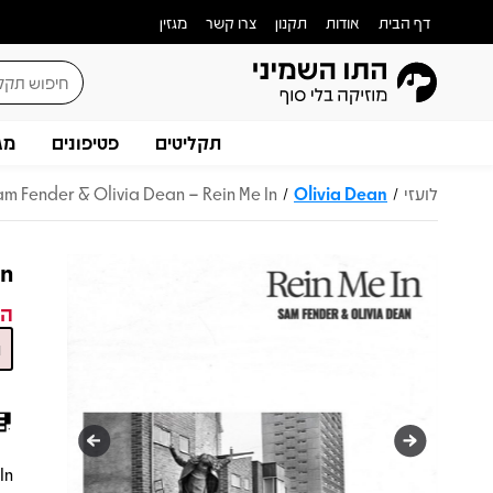
דף הבית
אודות
תקנון
צרו קשר
מגזין
תקליטים
פטיפונים
מג
לועזי
Olivia Dean
am Fender & Olivia Dean – Rein Me In
/
/
In
המ