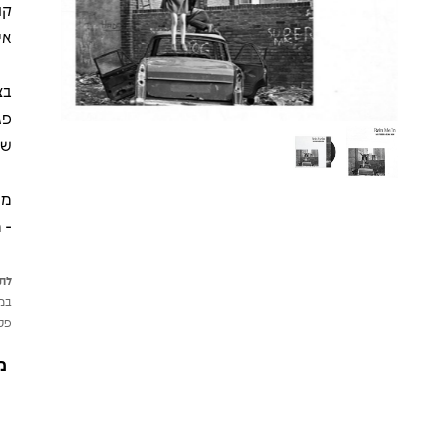
קו
אי
שמ
- 
לתש
במי
פטי
מ