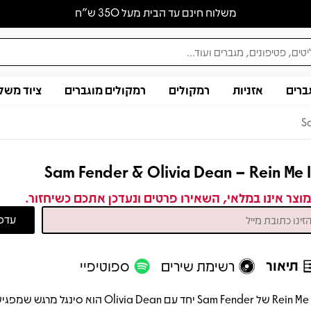
משלוח חינם עד הבית מעל 350 ש״ח
ברים
אזניות
רמקולים
רמקולים מוגברים
ציוד משל
S
Sam Fender & Olivia Dean – Rein Me 
וצר אינו במלאי, השאירו פרטים ונעדכן אתכם כשיחזור.
תיאור
רשימת שירים
ספוטיפיי
Rein Me In של Sam Fender יחד עם Olivia Dean הוא סינגל 