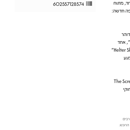
ד, מתוח
602557128574
פה חדשה:
ם קצב דוהר
טרות משוננות שמציבה מיד את הטון, ו־“Metal Postcard (Mittageisen)”, אחד
השירים האייקוניים של הלהקה – מינימליסטי, תעשייתי ומאיים. גם “Helter Skelter”
גע
הרת מלחמה אסתטית: קר, נועז ומלא זהות. The Scream
וקי
רבים
הרוכש.