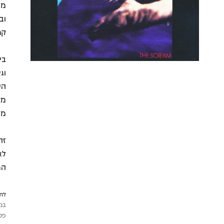
מה
וב
קר
מצ
מה
לא
המ
לתש
במי
פטי