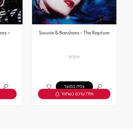
ees –
Siouxie & Banshees - The Rapture
תקליט
צפיה במוצר
אזל! עדכנו כשחוזר