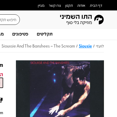
דף הבית
אודות
תקנון
צרו קשר
מגזין
תקליטים
פטיפונים
מג
לועזי
Siouxie
Siouxsie And The Banshees – The Scream
/
/
am
המ