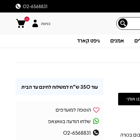
02-6568831
0
כניסה
ים
אמנים
גיפט קארד
עוד
350 ש"ח
למשלוח לחינם עד הבית
הוספה למועדפים
שלחו הודעה בוואצאפ
02-6568831
Sioux, שיצא בשנת 1978, הוא אלבום בכורה
תיאור