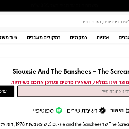
משלוח חינם עד הבית מעל 350 ש״ח
ברים
אזניות
רמקולים
רמקולים מוגברים
ציוד משל
Siouxsie And The Banshees – The Scre
וצר אינו במלאי, השאירו פרטים ונעדכן אתכם כשיחזור.
תיאור
רשימת שירים
ספוטיפיי
The Scream של sie and the Banshees