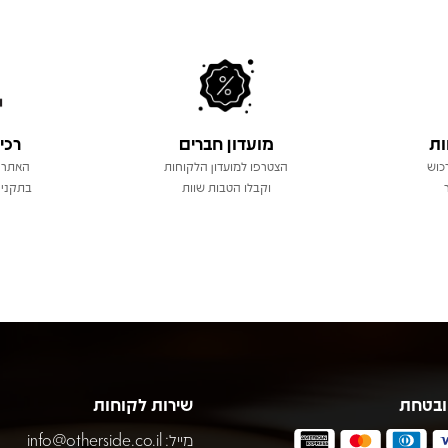
ות
מועדון חברים
רכי
כוש
הצטרפו למועדון הלקוחות
האתר 
וקבלו הטבות שוות
בתקני 
ובטחת
שירות לקוחות
מייל:
info@otherside.co.il