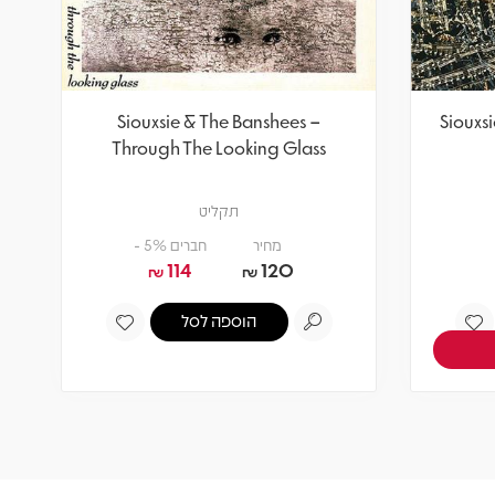
Siouxsie & The Banshees –
Siouxs
Through The Looking Glass
תקליט
מחיר
חברים 5% -
114
120
₪
₪
הוספה לסל