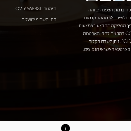
הזמנות: 02-6568831
ח ברמת הצפנה גבוהה
באמצעות טכנולוגיית SSL מהמתקדמות
התו השמיני ירושלים
יך הסליקה מתבצע באמצעות
חברת COMAX בהתאם לתקן האבטחה
המחמיר PCI DSS. ניתן לשלם בקלות
 כרטיסי האשראי הנפוצים.