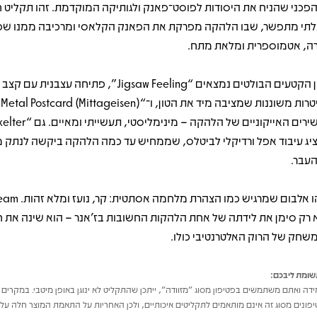
פכני שהניח את היסודות לפוסט־פאנק ולגותיקה המוקדמת. זהו תקליט ח
לתי מתפשר, שבו הלהקה מפרקת את הפאנק הקלאסי ומרכיבה ממנו ש
ה, אטמוספרית ומלאת מתח.
בין הקטעים הבולטים נמצאים “Jigsaw Feeling”, פתיחה עצבנית ע
וגי
יג עיבוד אפל ורדיקלי לביטלס, שממחיש עד כמה הלהקה ביקשה לנתק מ
עבר.
זהו אלבום שמרגיש כמו הצ
 רק סימן את לידתה של אחת הלהקות החשובות בז’אנר – הוא שינה את ח
שחק של הרוק האלטרנטיבי כולו.
ומת ליבכם:
דה ואתם משתמשים בפטיפון מסוג "מזוודה", ייתכן שהתקליט לא ינוגן באופן מיטבי. במקרים 
פונים מסוג זה אינם מותאמים לתקליטים איכותיים, ולכן האחריות על התאמת המוצר חלה על 