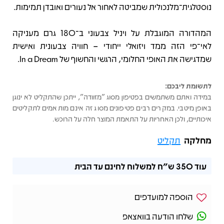
נוסטלגית־מלנכולית שמביטה לאחור אל נעורים ואובדן תמימות.
המהדורה המוגבלת על ויניל צבעוני ב־180 גרם מעניקה
לאי־פי הזה ממד ויזואלי ייחודי – חוויה צבעונית ואישית
שמדגישה את האופי החלומי, הרגשי והחשוף של In a Dream.
לתשומת ליבכם:
במידה ואתם משתמשים בפטיפון מסוג "מזוודה", ייתכן שהתקליט לא ינוגן
באופן מיטבי. במקרים רבים פטיפונים מסוג זה אינם מותאמים לתקליטים
איכותיים, ולכן האחריות על התאמת המוצר חלה על הרוכש.
מחלקה
תקליט
עוד
350 ש"ח
למשלוח לחינם עד הבית
הוספה למועדפים
שלחו הודעה בוואצאפ