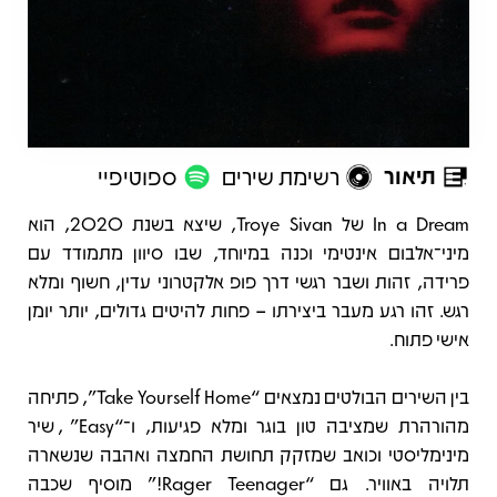
תיאור
רשימת שירים
ספוטיפיי
תיאור
In a Dream של Troye Sivan, שיצא בשנת 2020, הוא
מיני־אלבום אינטימי וכנה במיוחד, שבו סיוון מתמודד עם
פרידה, זהות ושבר רגשי דרך פופ אלקטרוני עדין, חשוף ומלא
רגש. זהו רגע מעבר ביצירתו – פחות להיטים גדולים, יותר יומן
אישי פתוח.
בין השירים הבולטים נמצאים “Take Yourself Home”, פתיחה
מהורהרת שמציבה טון בוגר ומלא פגיעות, ו־“Easy”, שיר
מינימליסטי וכואב שמזקק תחושת החמצה ואהבה שנשארה
תלויה באוויר. גם “Rager Teenager!” מוסיף שכבה