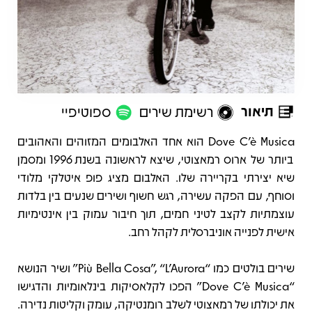
תיאור
רשימת שירים
ספוטיפיי
תיאור
Dove C’è Musica הוא אחד האלבומים המזוהים והאהובים
ביותר של ארוס רמאצוטי, שיצא לראשונה בשנת 1996 ומסמן
שיא יצירתי בקריירה שלו. האלבום מציג פופ איטלקי מלודי
וסוחף, עם הפקה עשירה, רגש חשוף ושירים שנעים בין בלדות
עוצמתיות לקצב לטיני חמים, תוך חיבור עמוק בין אינטימיות
אישית לפנייה אוניברסלית לקהל רחב.
שירים בולטים כמו “Più Bella Cosa”, “L’Aurora” ושיר הנושא
“Dove C’è Musica” הפכו לקלאסיקות בינלאומיות והדגישו
את יכולתו של רמאצוטי לשלב רומנטיקה, עומק וקליטות נדירה.