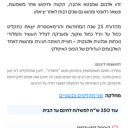
זהו אלבום שמבטא אהבה, תקווה וחיפוש אחר משמעות,
ונשאר רלוונטי ומרגש גם שנים רבות לאחר יציאתו.
מהדורת 25 שנה המחודשת והרימאסטרית יוצאת כתקליט
כפול על ויניל כחול שקוף, ומעניקה לצליל העשיר והמלודי
נוכחות אנלוגית אלגנטית – חוויית האזנה חגיגית ומרגשת לאחד
האלבומים הגדולים של הפופ האיטלקי.
לתשומת ליבכם:
במידה ואתם משתמשים בפטיפון מסוג "מזוודה", ייתכן שהתקליט לא ינוגן
באופן מיטבי. במקרים רבים פטיפונים מסוג זה אינם מותאמים לתקליטים
איכותיים, ולכן האחריות על התאמת המוצר חלה על הרוכש.
מחלקה
שני תקליטים צבעוניים
עוד
350 ש"ח
למשלוח לחינם עד הבית
הוספה למועדפים