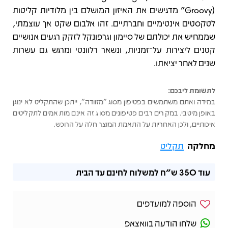
Groovy)” מדגישים את האיזון המושלם בין מלודיות קליטות
לטקסטים אינטימיים וחברתיים. זהו אלבום שקט אך עוצמתי,
שממחיש את יכולתם של סיימון וגרפונקל לזקק רגעים אנושיים
קטנים ליצירות על־זמניות, ונשאר רלוונטי ומרגש גם עשרות
שנים לאחר יציאתו.
לתשומת ליבכם:
במידה ואתם משתמשים בפטיפון מסוג "מזוודה", ייתכן שהתקליט לא ינוגן
באופן מיטבי. במקרים רבים פטיפונים מסוג זה אינם מותאמים לתקליטים
איכותיים, ולכן האחריות על התאמת המוצר חלה על הרוכש.
מחלקה
תקליט
עוד
350 ש"ח
למשלוח לחינם עד הבית
הוספה למועדפים
שלחו הודעה בוואצאפ