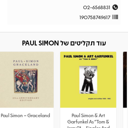
02-6568831
190758749617
עוד תקליטים של PAUL SIMON
Paul Simon – Graceland
Paul Simon & Art
Garfunkel As "Tom &
Jerry"* – Singles And