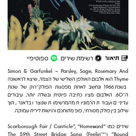
תיאור
רשימת שירים
ספוטיפיי
תיאור
Simon & Garfunkel – Parsley, Sage, Rosemary And
Thyme הוא אלבום האולפן השלישי של הצמד, שיצא לראשונה
בשנת 1966 ונחשב לאחת מפסגות הפולק־רוק של שנות
ה־60. האלבום מציג כתיבה פיוטית ובשלה יותר, עיבודים
עדינים ועבודת הרמוניות מהמרשימות שנוצרו בז’אנר, תוך
שילוב בין פולק מסורתי, פופ מתוחכם ורגישות לירית עמוקה.
שירים כמו “Scarborough Fair / Canticle”, “Homeward
Bound” ו־“The 59th Street Bridge Song (Feelin’