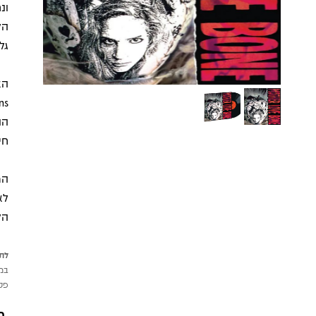
הל
גל
הו
חי
לא
הל
לתש
במי
פטי
מ