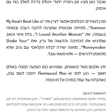
שכבר כאן מציג טון גיטרה ייחודי ויכולת נדירה לשלב כוח עם
איפוק.
מבין השירים הבולטים אפשר לציין את “My Heart Beat Like a
Hammer”, פתיחה אנרגטית שמציגה להקה רעבה ובטוחה
בעצמה; את “I Loved Another Woman”, בלוז איטי וכואב
שמדגיש את הכתיבה וההגשה של גרין; ואת “Shake Your
Moneymaker”, מחווה ישירה לבלוז הקלאסי עם גרוב שלא
מתאמץ להרשים — אלא פשוט עובד.
זהו אלבום נטול קישוטים, שמרגיש כמו הופעה קטנה באולם
חשוך — רגע לפני ש-Fleetwood Mac יהפכו לשם ענק,
כשהבלוז עוד עמד במרכז וכל תו נספר.
לתשומת ליבכם:
במידה ואתם משתמשים בפטיפון מסוג "מזוודה", ייתכן שהתקליט לא ינוגן
באופן מיטבי. במקרים רבים פטיפונים מסוג זה אינם מותאמים לתקליטים
איכותיים, ולכן האחריות על התאמת המוצר חלה על הרוכש.