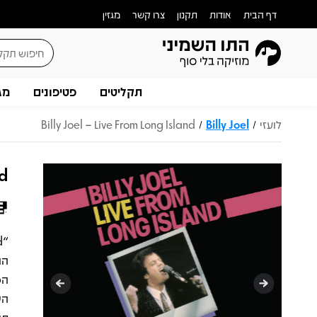
דף הבית
אודות
תקנון
צרו קשר
מגזין
תקליטים
פטיפונים
מג
לועזי
Billy Joel
Billy Joel – Live From Long Island
/
/
nd
הו
הכ
הש