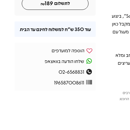
189
לתשלום
₪
מבין הרגעים הבולטים אפשר לציין את “Scenes From an Italian Restaurant”, ביצוע
 הלהקה במלוא העוצמה; את “Piano Man”, שמקבל כאן
עוד
350 ש"ח
למשלוח לחינם עד הבית
נ’רול חד וסוגר מעגל עם
הוספה למועדפים
ד רחב ומלא
שלחו הודעה בוואצאפ
ריצים
02-6568831
196587008611
רבים
הרוכש.