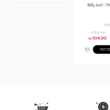
Billy Joel - Turnstiles
Bi
תקליט
מחיר
חברים 5% -
104.50
110
₪
₪
₪
הוספה לסל