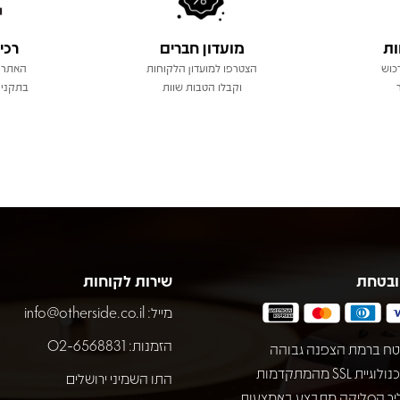
ות
מועדון חברים
רכי
כוש
הצטרפו למועדון הלקוחות
האתר 
וקבלו הטבות שוות
בתקני 
ובטחת
שירות לקוחות
מייל:
info@otherside.co.il
הזמנות: 02-6568831
ח ברמת הצפנה גבוהה
באמצעות טכנולוגיית SSL מהמתקדמות
התו השמיני ירושלים
יך הסליקה מתבצע באמצעות