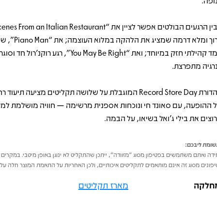
ופה.
ארוך ומלא דרמה שמציג את
ממד קהילתי חזק במיוחד; ואת “You May Be Right”, רגע רוק
רגיה מתפרצת.
מהדורת Record Store Day המוגבלת על שלושה תקליטים מציעה תיעו
 ההופעה, עם סאונד חי ונוכחות אספנית מרשימה — חוויה מושלמת למע
וצים את בילי ג’ואל בשיאו, על הבמה.
ומת ליבכם:
דה ואתם משתמשים בפטיפון מסוג "מזוודה", ייתכן שהתקליט לא ינוגן באופן מיטבי. במקרים 
פונים מסוג זה אינם מותאמים לתקליטים איכותיים, ולכן האחריות על התאמת המוצר חלה על 
חלקה
מארז תקליטים