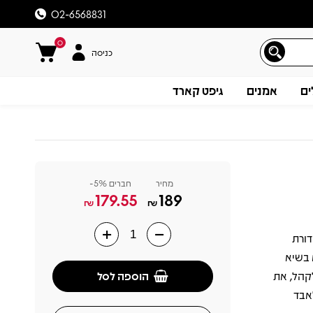
02-6568831
0
כניסה
ים
אמנים
גיפט קארד
מחיר
חברים 5%-
179.55
189
₪
₪
B, שיצא לראשונה בשנת 2024 כמהדורת
תיאור
 בשיא
הוספה לסל
קהל, את
לאבד