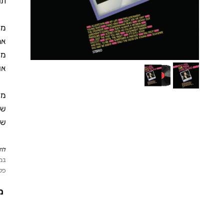
תנ
אנ
של
שר
לתש
במי
פטי
מ