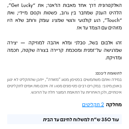
האלקטרונית דרך אחד מאבות הז’אנר; את “Get Lucky”,
הלהיט הענק שמחבר בין גרוב, פשטות וקסם מיידי; ואת
“Touch”, רגע קולנועי ורגשי שמציג עומק ורוחב שלא היו
מזוהים עם הצמד עד אז.
זהו אלבום בשל, סבלני ומלא אהבה למוזיקה — יצירה
שמרגישה על־זמנית ומסכמת קריירה בצורה שקטה, חכמה
ומדויקת.
לתשומת ליבכם:
במידה ואתם משתמשים בפטיפון מסוג "מזוודה", ייתכן שהתקליט לא ינוגן
באופן מיטבי. במקרים רבים פטיפונים מסוג זה אינם מותאמים לתקליטים
איכותיים, ולכן האחריות על התאמת המוצר חלה על הרוכש.
מחלקה
2 תקליטים
עוד
350 ש"ח
למשלוח לחינם עד הבית