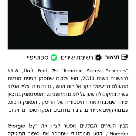
תיאור
רשימת שירים
ספוטיפיי
תיאור
“Random Access Memories” של Daft Punk, שיצא
לראשונה בשנת 2013, הוא אלבום שמסמן תפנית מודעת
מהעולם הדיגיטלי הקר אל חום אנושי, נגינה חיה וצליל אנלוגי
עשיר. במקום להישען על לופים ומחשבים, דאפט פאנק בנו כאן
יצירה שמכבדת את ההיסטוריה של הדיסקו, הפאנק והפופ,
עם מוזיקאים אמיתיים, עיבודים רחבים והפקה סופר־מדויקת.
מבין השירים הבולטים אפשר לציין את “Giorgio by
Moroder”, קטע מונומנטלי שמספר את סיפור המוזיקה