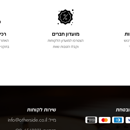
ות
מועדון חברים
רכי
כוש
הצטרפו למועדון הלקוחות
האתר 
וקבלו הטבות שוות
בתקני 
ובטחת
שירות לקוחות
מייל:
info@otherside.co.il