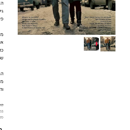
הא
גי
פי
שמ
מח
וה
לתש
במי
פטי
מ