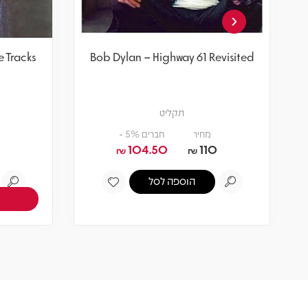
‹
 Tracks
Bob Dylan – Highway 61 Revisited
תקליט
מחיר
חברים 5% -
104.50
110
₪
₪
הוספה לסל