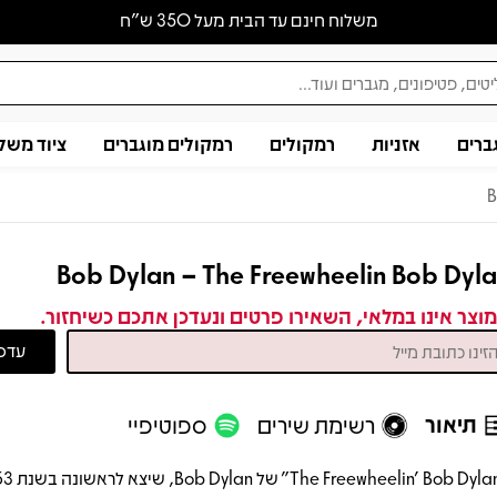
משלוח חינם עד הבית מעל 350 ש״ח
ברים
אזניות
רמקולים
רמקולים מוגברים
ציוד משל
B
Bob Dylan – The Freewheelin Bob Dyl
וצר אינו במלאי, השאירו פרטים ונעדכן אתכם כשיחזור.
תיאור
רשימת שירים
ספוטיפיי