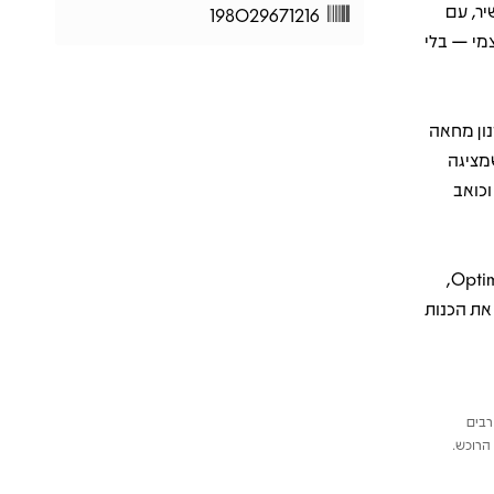
יר, עם
198029671216
מי — בלי
Blowin’ In”, שהפך להמנון מחאה
מטלטלת שמציגה
Don’t Th”, שיר אישי וכואב
המהדורה המחודשת במונו של Record Store Day, בלחיצה של Optimal Media,
את הכנות
רבים
הרוכש.