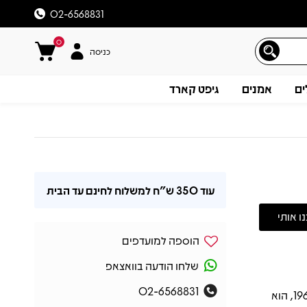
02-6568831
0
כניסה
ים
אמנים
גיפט קארד
עוד
350 ש"ח
למשלוח לחינם עד הבית
הוספה למועדפים
שלחו הודעה בוואצאפ
02-6568831
“The Freewheelin’ Bob Dylan” של Bob Dylan, שיצא לראשונה בשנת 1963, הוא
תיאור