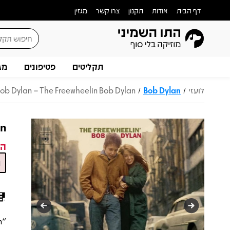
דף הבית
אודות
תקנון
צרו קשר
מגזין
תקליטים
פטיפונים
מג
לועזי
Bob Dylan
ob Dylan – The Freewheelin Bob Dylan
/
/
an
המ