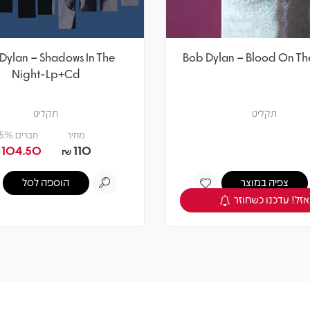
Dylan – Shadows In The
Bob Dylan – Blood On The
Night-Lp+Cd
תקליט
תקליט
מחיר
חברים 5% -
104.50
110
₪
צפיה במוצר
הוספה לסל
אזל! עדכנו כשחוזר