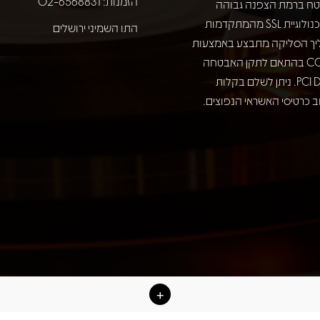
הזמנות: 02-6568831
ח ברמת הצפנה גבוהה
באמצעות טכנולוגיית SSL מהמתקדמות
התו השמיני ירושלים
יך הסליקה מתבצע באמצעות
חברת COMAX בהתאם לתקן האבטחה
המחמיר PCI DSS. ניתן לשלם בקלות
 כרטיסי האשראי הנפוצים.