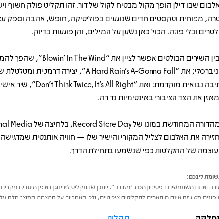
לבום שבו דילן הופך מקול מבטיח לקול של דור. זהו תקליט פולק חשוף ויש
טרה, מפוחית וטקסטים חדים שנוגעים בפוליטיקה, חופש, אהבה וספק עצ
לטרים ובלי פוזה. הכול כאן נשען על המילים, והן פוגעות בדיוק.
מבין השירים הבולטים אפשר לציין את “ The Wind
אוניברסלי; את “A Hard Rain’s A-Gonna Fall”, יצירה דרמטית ו
כתיבה נבואית מוקדמת; ואת “ink Twice, It’s All Right
אזן את הצד הציבורי באינטימיות נדירה.
זירה את האלבום לצליל המקורי והישיר שלו — חוויה אותנטית שמדגישה 
עוצמה של ההקלטות כפי שנשמעו בתחילת הדרך.
ומת ליבכם:
דה ואתם משתמשים בפטיפון מסוג "מזוודה", ייתכן שהתקליט לא ינוגן באופן מיטבי. במקרים 
פונים מסוג זה אינם מותאמים לתקליטים איכותיים, ולכן האחריות על התאמת המוצר חלה על 
חלקה
תקליט