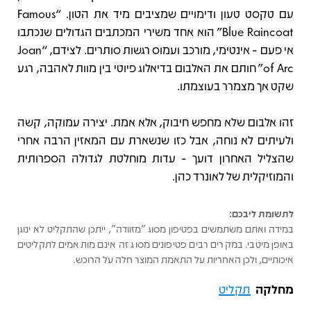
עם טקסט טעון ודימויים שמציבים מיד את הטון. “Famous
Blue Raincoat” הוא אחד משירי המכתבים הגדולים שנכתבו
אי פעם - אינטימי, מורכב ועמוס רגשות סותרים. לצידם, “Joan
of Arc” חותם את האלבום בדיאלוג פיוטי בין מוות לאהבה, רגע
שקט אך מצמרר בעוצמתו.
זהו אלבום שלא מחפש חיבוק, אלא אמת. יצירה עמוקה, קשה
ולעיתים לא נוחה, אבל כזו שנשארת עם המאזין הרבה אחרי
שהצליל האחרון דועך - עדות מוחלטת לגדולה הספרותית
והמוזיקלית של לאונרד כהן.
לתשומת ליבכם:
במידה ואתם משתמשים בפטיפון מסוג "מזוודה", ייתכן שהתקליט לא ינוגן
באופן מיטבי. במקרים רבים פטיפונים מסוג זה אינם מותאמים לתקליטים
איכותיים, ולכן האחריות על התאמת המוצר חלה על הרוכש.
מחלקה
תקליט