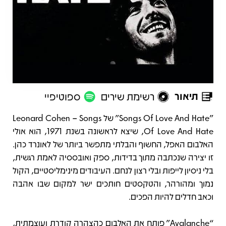
תיאור
רשימת שירים
ספוטיפיי
תיאור
"Songs Of Love And Hate" של Leonard Cohen – Songs
Of Love And Hate, שיצא לראשונה בשנת 1971, הוא אולי
האלבום האפל, החשוף והבלתי מתפשר ביותר של לאונרד כהן.
זו יצירה שנכתבה מתוך בדידות, ספק ואובססיה לאמת רגשית,
בלי ניסיון לייפות ובלי רצון לנחם. העיבודים מינימליסטיים, הקול
נמוך ומהורהר, והטקסטים חותכים ישר למקום שבו אהבה
וכאב חדלים להיות הפכים.
“Avalanche” פותח את האלבום כהצהרה קודרת ועוצמתית,