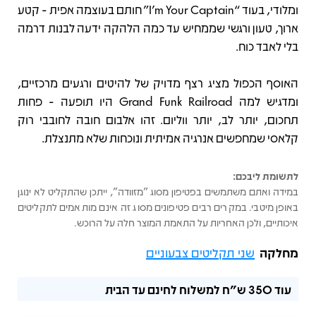
ומלודי, בעוד “I’m Your Captain” חותם בעוצמה אפית - קטע
ארוך, טעון ורגשי שממחיש עד כמה הלהקה ידעה לבנות דרמה
בלי לאבד כוח.
האוסף הכפול מציג רצף מדויק של להיטים ורגעים מרכזיים,
ומדגיש למה Grand Funk Railroad היו תופעה - פחות
תחכום, יותר לב, יותר ווליום. זהו אלבום חובה לחובבי רוק
קלאסי שמחפשים אנרגיה אמיתית ונוכחות שלא מתנצלת.
לתשומת ליבכם:
במידה ואתם משתמשים בפטיפון מסוג "מזוודה", ייתכן שהתקליט לא ינוגן
באופן מיטבי. במקרים רבים פטיפונים מסוג זה אינם מותאמים לתקליטים
איכותיים, ולכן האחריות על התאמת המוצר חלה על הרוכש.
מחלקה
שני תקליטים צבעוניים
עוד
350 ש"ח
למשלוח לחינם עד הבית