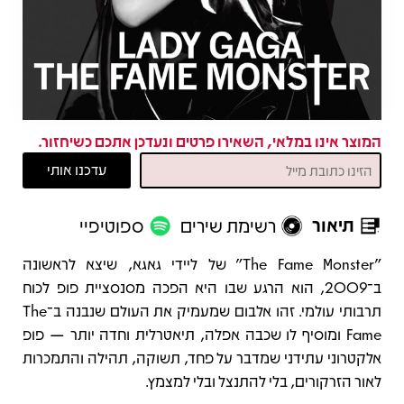
המוצר אינו במלאי, השאירו פרטים ונעדכן אתכם כשיחזור.
תיאור
רשימת שירים
ספוטיפיי
תיאור
"The Fame Monster" של ליידי גאגא, שיצא לראשונה
ב־2009, הוא הרגע שבו היא הפכה מסנסציית פופ לכוח
תרבותי עולמי. זהו אלבום שמעמיק את העולם שנבנה ב־The
Fame ומוסיף לו שכבה אפלה, תיאטרלית וחדה יותר — פופ
אלקטרוני עתידני שמדבר על פחד, תשוקה, תהילה והתמכרות
לאור הזרקורים, בלי להתנצל ובלי למצמץ.