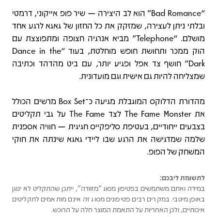
“Bad Romance” הוא לב היצירה — שיר פופ אייקוני, דרמטי
ובלתי ניתן לעצירה, שמזקק את כל החזון של גאגא לרגע אחד
מושלם. “Telephone” מביא אנרגיה חצופה ומתפוצצת עם
הוק ממכר ותחושת חופש מוחלטת, בעוד “Dance in the
Dark” חושף צד אפל ופגיע יותר, עם ביט מהדהד וכתיבה
שמצליחה להיות גם אישית וגם מועדונית.
מהדורת הדלוקס המוגבלת מגיעה כ־Box Set מרשים הכולל
את The Fame Monster לצד The Fame על גבי תקליטים
בצבעים ייחודיים, בעטיפת סליפקייס חגיגית — חוויה אספנית
שלמה שמדגישה את הרגע שבו ליידי גאגא שינתה את חוקי
המשחק של הפופ.
לתשומת ליבכם:
במידה ואתם משתמשים בפטיפון מסוג "מזוודה", ייתכן שהתקליט לא ינוגן
באופן מיטבי. במקרים רבים פטיפונים מסוג זה אינם מותאמים לתקליטים
איכותיים, ולכן האחריות על התאמת המוצר חלה על הרוכש.