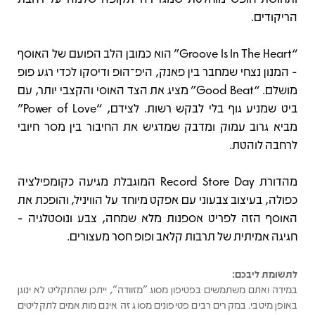
הריקודים.
“Groove Is In The Heart” הוא כמובן הלב הפועם של האוסף
- המנון נצחי שמחבר בין פאנק, היפ־הופ ודיסקו לכדי רגע פופ
מושלם. “Good Beat” מציג את הצד האוסי והקצבי יותר, עם
ביט שמניע גוף בלי לבקש רשות. לצידם, “Power of Love”
מביא גרוב עמוק ומדבק שמדגיש את החיבור בין מסר חיובי
לרחבה לוהטת.
מהדורת Record Store Day המוגבלת מגיעה כקומפילציה
כפולה, בעיצוב צבעוני עם אפקט מיוחד על הוויניל, והופכת את
האוסף הזה לפריט אספנות מלא שמחה, צבע ונוסטלגיה -
חגיגה אמיתית של תרבות קלאב ופופ חסר מעצורים.
לתשומת ליבכם:
במידה ואתם משתמשים בפטיפון מסוג "מזוודה", ייתכן שהתקליט לא ינוגן
באופן מיטבי. במקרים רבים פטיפונים מסוג זה אינם מותאמים לתקליטים