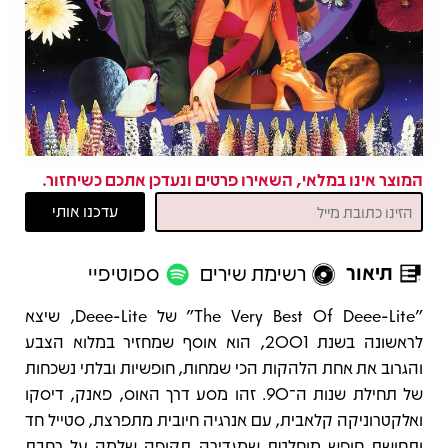
המוצר אינו במלאי, השאירו פרטים ונעדכן אתכם כשיחזור.
תיאור
רשימת שירים
ספוטיפיי
תיאור
"The Very Best Of Deee-Lite" של Deee-Lite, שיצא
לראשונה בשנת 2001, הוא אוסף שמחזיר במלוא הצבע
והגרוב את אחת הלהקות הכי שמחות, חופשיות ובלתי נשכחות
של תחילת שנות ה־90. זהו מסע דרך האוס, פאנק, דיסקו
ואלקטרוניקה קלאבית, עם אנרגיה חיובית מתפרצת, סטייל חד
ותחושת חופש מוחלטת שמגדירה תקופה שלמה על רחבת