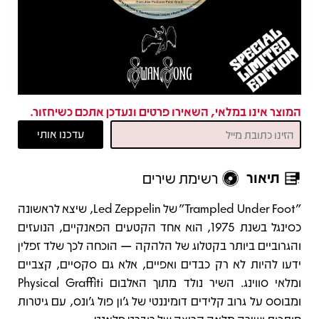
המוצר אינו במלאי, השאירו פרטים ונעדכן אתכם כשיחזור.
תיאור
רשימת שירים
תיאור
"Trampled Under Foot" של Led Zeppelin, שיצא לראשונה
כסינגל בשנת 1975, הוא אחד הקטעים הפאנקיים, הנועזים
והגרוביים ביותר בקטלוג של הלהקה — הוכחה לכך שלד זפלין
ידעו להיות לא רק כבדים ואפיים, אלא גם סקסיים, קצביים
ומלאי סווינג. השיר נולד מתוך האלבום Physical Graffiti
ומבוסס על גרוב קלידים דומיננטי של ג’ון פול ג’ונס, עם גיטרות