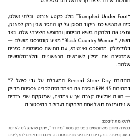
חותכות ושירה מלאה קריצה של רוברט פלאנט.
“Trampled Under Foot” בולט כקטע אנרגטי ובלתי נשלט,
כזה שמרגיש כמו ריקוד מסוכן על קו התפר שבין רוק לפאנק,
ומציג את הלהקה בשיא הביטחון והחופש היצירתי שלה. בצד
השני, “Black Country Woman” מציע קונטרסט מושלם —
בלוז־פולקי מחוספס ואינטימי, עם תחושת ספונטניות כפרית
שמחזירה את זפלין לשורשים הראשוניים והלא־מלוטשים
שלהם.
מהדורת Record Store Day המוגבלת על גבי סינגל 7"
במהירות 45 RPM הופכת את הצמד הזה לפריט אספנות מדויק
— חוויה אנלוגית קצרה אך עוצמתית, שמזקקת שני צדדים
שונים ומנצחים של אחת הלהקות הגדולות בהיסטוריה.
לתשומת ליבכם:
במידה ואתם משתמשים בפטיפון מסוג "מזוודה", ייתכן שהתקליט לא ינוגן
באופן מיטבי. במקרים רבים פטיפונים מסוג זה אינם מותאמים לתקליטים