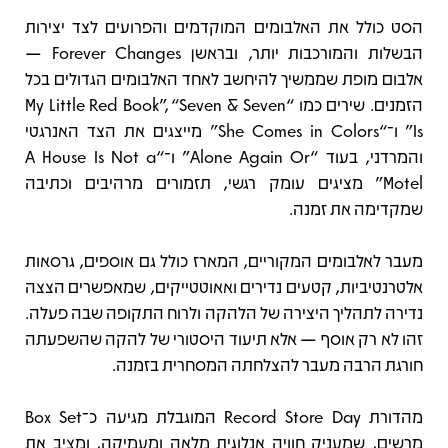
הסט כולל את האלבומים המוקדמים והפרועים לצד יצירות
הבשלות והמורכבות יותר, ובראשן Forever Changes —
אלבום מופת שממשיך להיחשב לאחד האלבומים הגדולים בכל
הזמנים. שירים כמו “My Little Red Book”, “Seven & Seven
Is” ו־“She Comes in Colors” מייצגים את הצד האנרגטי
והמרדני, בעוד “Alone Again Or” ו־“A House Is Not a
Motel” מציגים עומק רגשי, תזמורים מרהיבים וכתיבה
שמקדימה את זמנה.
מעבר לאלבומים המקוריים, המארז כולל גם אוספים, גרסאות
אלטרנטיביות, קטעים נדירים ואאוטטייקים, שמאפשרים הצצה
נדירה לתהליך היצירה של הלהקה ולרוח התקופה שבה פעלה.
זהו לא רק אוסף — אלא תיעוד היסטורי של להקה שהשפעתה
חורגת הרבה מעבר להצלחתה המסחרית בזמנה.
מהדורת Record Store Day המוגבלת מגיעה כ־Box Set
מרשים, שמעניק חוויה אנלוגית מלאה ומעמיקה, ומציב את