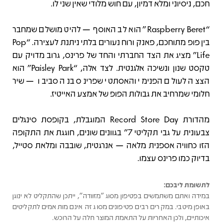
חכם, ניסיוני ומלא דמיון, עם חוש מלודי שאין שני לו.
“Raspberry Beret” הוא לב האוסף — להיט מושלם שמחבר
בין פופ מתוחכם, פאנק ורוח נעורים בלתי ניתנת לעצירה. “Pop
Life” מציג את הצד החברתי והחד של פרינס, גרוב מדויק עם
טקסט שנון ונשיכה אלגנטית. לצד אלה, “Paisley Park” הוא
הצצה לעולם הפנימי והאסתטי שפרינס בנה סביבו — שיר
חלומי שמרחיב את גבולות הפופ של אמצע האייטיז.
מהדורת Record Store Day המוגבלת, בקופסת סינגלים
צבעונית על גבי תקליטי 7" בגוונים שונים, חוגגת את התקופה
הזו כחוויה אספנית מלאה — אנרגטית, שובבה ומלאת סטייל,
בדיוק כמו פרינס עצמו.
לתשומת ליבכם:
במידה ואתם משתמשים בפטיפון מסוג "מזוודה", ייתכן שהתקליט לא ינוגן
באופן מיטבי. במקרים רבים פטיפונים מסוג זה אינם מותאמים לתקליטים
איכותיים, ולכן האחריות על התאמת המוצר חלה על הרוכש.