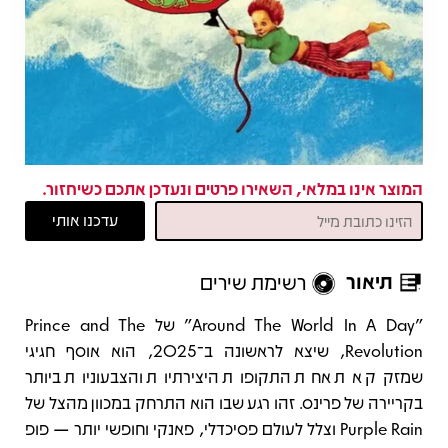
המוצר אינו במלאי, השאירו פרטים ונעדכן אתכם כשיחזור.
תיאור
רשימת שירים
תיאור
"Around The World In A Day" של Prince and The
Revolution, שיצא לראשונה ב־2025, הוא אוסף חגיגי
שמזקק את אחת התקופות היצירתיות והצבעוניות ביותר
בקריירה של פרינס. זהו רגע שבו הוא התרחק במכוון מהצל של
Purple Rain וצלל לעולם פסיכדלי, פאנקי וחופשי יותר — פופ