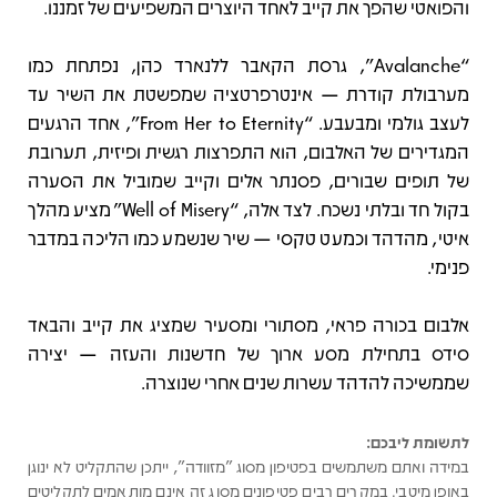
והפואטי שהפך את קייב לאחד היוצרים המשפיעים של זמננו.
“Avalanche”, גרסת הקאבר ללנארד כהן, נפתחת כמו
מערבולת קודרת — אינטרפרטציה שמפשטת את השיר עד
לעצב גולמי ומבעבע. “From Her to Eternity”, אחד הרגעים
המגדירים של האלבום, הוא התפרצות רגשית ופיזית, תערובת
של תופים שבורים, פסנתר אלים וקייב שמוביל את הסערה
בקול חד ובלתי נשכח. לצד אלה, “Well of Misery” מציע מהלך
איטי, מהדהד וכמעט טקסי — שיר שנשמע כמו הליכה במדבר
פנימי.
אלבום בכורה פראי, מסתורי ומסעיר שמציג את קייב והבאד
סידס בתחילת מסע ארוך של חדשנות והעזה — יצירה
שממשיכה להדהד עשרות שנים אחרי שנוצרה.
לתשומת ליבכם:
במידה ואתם משתמשים בפטיפון מסוג "מזוודה", ייתכן שהתקליט לא ינוגן
באופן מיטבי. במקרים רבים פטיפונים מסוג זה אינם מותאמים לתקליטים