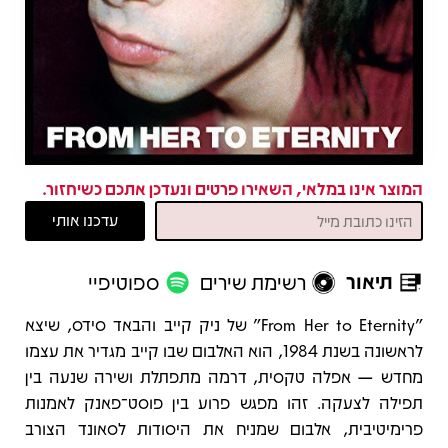
המוצר אינו במלאי, השאירו פרטים ונעדכן אתכם כשיחזור.
תיאור
רשימת שירים
ספוטיפיי
תיאור
"From Her to Eternity" של ניק קייב והבאד סידס, שיצא
לראשונה בשנת 1984, הוא האלבום שבו קייב מגדיר את עצמו
מחדש — אפלה טקסית, דרמה מתפתלת ושירה שנעה בין
תפילה לצעקה. זהו מפגש פרוע בין פוסט־פאנק לאמנות
פרימיטיבית, אלבום שמניח את היסודות לסאונד הצורב