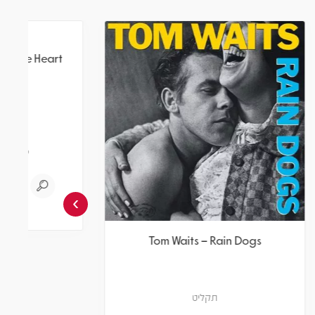
›
Tom Waits - One From The Heart
T
תקליט