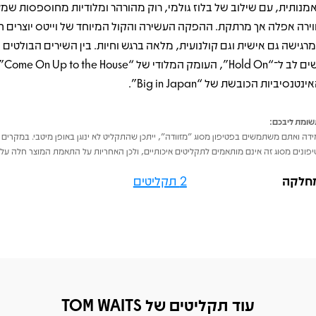
מנותית, עם שילוב של בלוז גולמי, רוק מהורהר ומלודיות מחוספסות שמע
וירה אפלה אך מרתקת. ההפקה העשירה והקול המיוחד של וייטס יוצרים חו
רגישה גם אישית וגם קולנועית, מלאה ברגש וחיות. בין השירים הבולטים 
לשים לב ל־“Hold On”, העומק המלו
ינטנסיביות הכובשת של “Big in Japan”.
ומת ליבכם:
דה ואתם משתמשים בפטיפון מסוג "מזוודה", ייתכן שהתקליט לא ינוגן באופן מיטבי. במקרים 
פונים מסוג זה אינם מותאמים לתקליטים איכותיים, ולכן האחריות על התאמת המוצר חלה על 
חלקה
2 תקליטים
עוד תקליטים של TOM WAITS