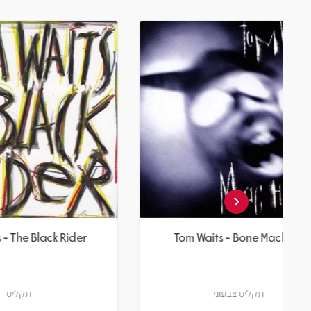
‹
 Years
Tom Waits - The Black Rider
תקליט