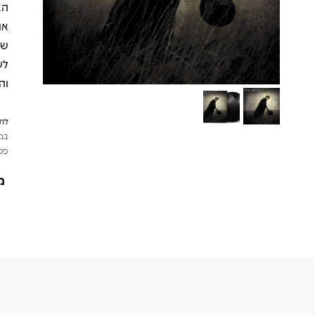
הא
או
שמ
והא
לתש
במי
פטי
מ