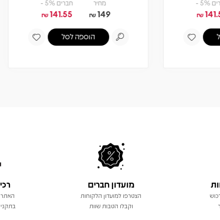
מחיר
חברים 5% -
141.55
149
₪
₪
הוספה לסל
צפיה במוצר
אזל! עדכנו כשחוזר
ות
מועדון חברים
רכי
כוש
הצטרפו למועדון הלקוחות
האתר 
וקבלו הטבות שוות
בתקני 