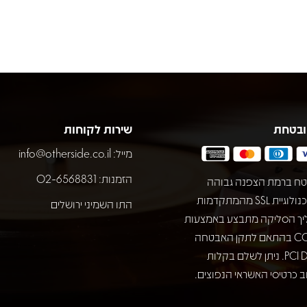
ובטחת
שירות לקוחות
מייל:
info@otherside.co.il
הזמנות: 02-6568831
ח ברמת הצפנה גבוהה
באמצעות טכנולוגיית SSL מהמתקדמות
התו השמיני ירושלים
יך הסליקה מתבצע באמצעות
חברת COMAX בהתאם לתקן האבטחה
המחמיר PCI DSS. ניתן לשלם בקלות
 כרטיסי האשראי הנפוצים.