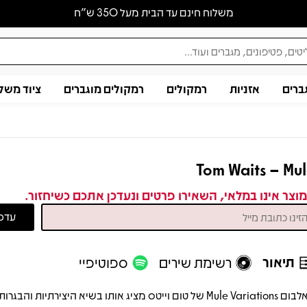
משלוח חינם עד הבית מעל 350 ש״ח
ברים
אזניות
רמקולים
רמקולים מוגברים
ציוד משל
Tom Waits – Mu
וצר אינו במלאי, השאירו פרטים ונעדכן אתכם כשיחזור.
תיאור
רשימת שירים
ספוטיפיי
האלבום Mule Variations של טום וייטס מציג אותו בשיא היצירתיות והבגרות