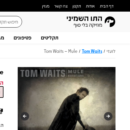
דף הבית
אודות
תקנון
צרו קשר
מגזין
תקליטים
פטיפונים
מג
לועזי
Tom Waits
Tom Waits – Mule
/
/
le
המ