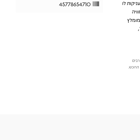
ניקות לו
45778654710
ויה
מומלץ
די של “Come On Up to the House”,
רבים
הרוכש.