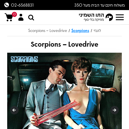
משלוח חינם עד הבית מעל 350
02-6568831
ש״ח
0
לועזי
Scorpions
Scorpions – Lovedrive
/
/
Scorpions – Lovedrive