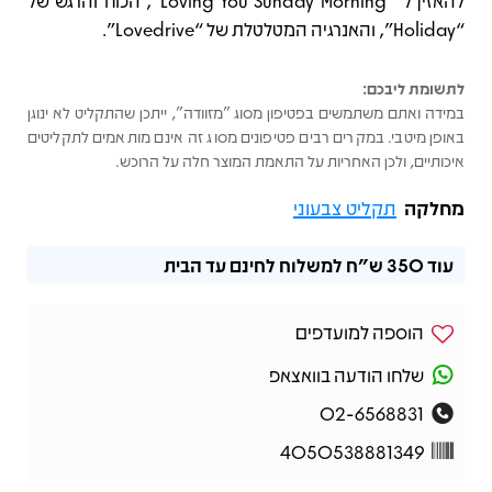
להאזין ל־“Loving You Sunday Morning”, הכוח והרגש של
“Holiday”, והאנרגיה המטלטלת של “Lovedrive”.
לתשומת ליבכם:
במידה ואתם משתמשים בפטיפון מסוג "מזוודה", ייתכן שהתקליט לא ינוגן
באופן מיטבי. במקרים רבים פטיפונים מסוג זה אינם מותאמים לתקליטים
איכותיים, ולכן האחריות על התאמת המוצר חלה על הרוכש.
מחלקה
תקליט צבעוני
עוד
350 ש"ח
למשלוח לחינם עד הבית
הוספה למועדפים
שלחו הודעה בוואצאפ
02-6568831
4050538881349