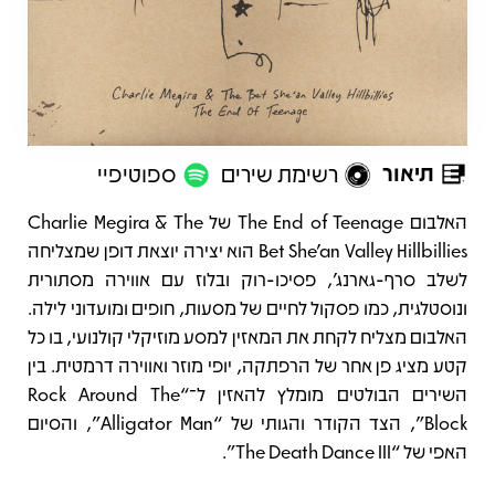
תיאור
רשימת שירים
ספוטיפיי
תיאור
האלבום The End of Teenage של Charlie Megira & The
Bet She'an Valley Hillbillies הוא יצירה יוצאת דופן שמצליחה
לשלב סרף‑גארנג’, פסיכו‑רוק ובלוז עם אווירה מסתורית
ונוסטלגית, כמו פסקול לחיים של מסעות, חופים ומועדוני לילה.
האלבום מצליח לקחת את המאזין למסע מוזיקלי קולנועי, בו כל
קטע מציג פן אחר של הרפתקה, יופי מוזר ואווירה דרמטית. בין
השירים הבולטים מומלץ להאזין ל־“Rock Around The
Block”, הצד הקודר והגותי של “Alligator Man”, והסיום
האפי של “The Death Dance III”.