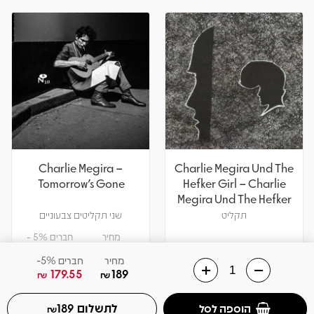
Charlie Megira –
Charlie Megira Und The
Tomorrow's Gone
Hefker Girl – Charlie
Megira Und The Hefker
Girl
תקליט
שני תקליטים צבעוניים
מחיר
חברים 5% -
122.55
129
₪
₪
מחיר
חברים 5%-
179.55
189
₪
₪
אזל! עדכנו כשחוזר
הוספה לסל
צפיה במוצר
לתשלום
הוספה לסל
189
₪