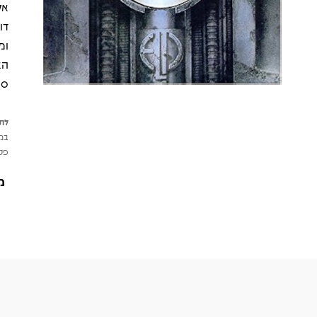
דו
ומ
סי
לתש
במי
פטי
מ