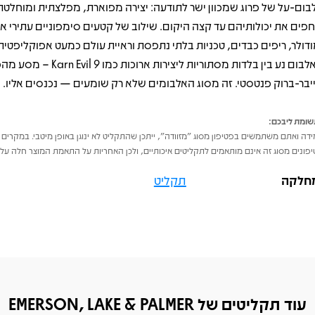
חפים את יכולותיהם עד קצה היקום. שילוב של קטעים סימפוניים עתירי אור
ודולר, ריפים כבדים, טכניות בלתי נתפסת וראיית עולם כמעט אפוקליפטית
האלבום נע בין בלדות מסתוריות ליצירות ארוכ
יבר-ברוק פנטסטי. זה מסוג האלבומים שלא רק שומעים — נכנסים אליו.
ומת ליבכם:
דה ואתם משתמשים בפטיפון מסוג "מזוודה", ייתכן שהתקליט לא ינוגן באופן מיטבי. במקרים 
פונים מסוג זה אינם מותאמים לתקליטים איכותיים, ולכן האחריות על התאמת המוצר חלה על 
חלקה
תקליט
עוד תקליטים של EMERSON, LAKE & PALMER