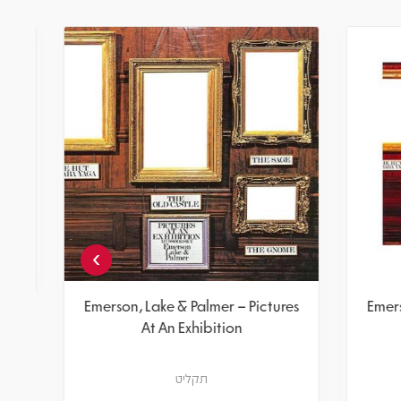
Emerson, Lake & Palmer – Pictures
At An Exhibition
תקליט
מחיר
חברים 5% -
132.05
139
₪
₪
הוספה לסל
›
Emerson