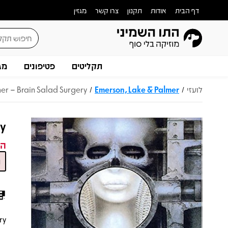
דף הבית
אודות
תקנון
צרו קשר
מגזין
תקליטים
פטיפונים
מג
לועזי
Emerson, Lake & Palmer
er – Brain Salad Surgery
/
/
ry
המ
ry