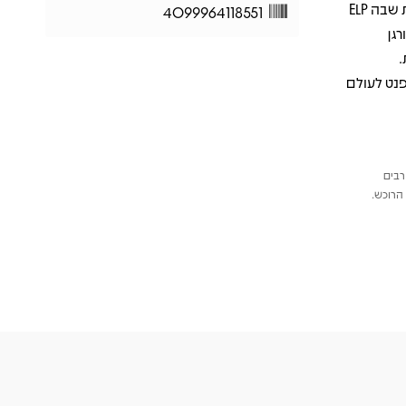
אלבום-על של פרוג שמכוון ישר לתודעה: יצירה מפוארת, מפלצתית ומוחלטת שבה ELP
4099964118551
גן
.
ות כמו Karn Evil 9 – מסע מהפנט לעולם
רבים
הרוכש.