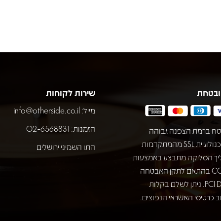
ובטחת
שירות לקוחות
מייל:
info@otherside.co.il
הזמנות: 02-6568831
ח ברמת הצפנה גבוהה
באמצעות טכנולוגיית SSL מהמתקדמות
התו השמיני ירושלים
יך הסליקה מתבצע באמצעות
חברת COMAX בהתאם לתקן האבטחה
המחמיר PCI DSS. ניתן לשלם בקלות
 כרטיסי האשראי הנפוצים.