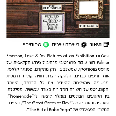
תיאור
רשימת שירים
ספוטיפיי
תיאור
האלבום Pictures at an Exhibition של Emerson, Lake &
Palmer הוא עיבוד פרוגרסיבי מרהיב ליצירתו הקלאסית של
מודסט מוסורגסקי, שמשלב בין רוק מתקדם, פסנתר קלאסי,
אורגן וריפים כבדים. הלהקה יוצרת חוויה קולית דרמטית
ומרשימה שמצליחה להעביר את כל הדרמה, העומק
והקונטרסט של היצירה המקורית בצורה עכשווית ומטלטלת.
בין הקטעים הבולטים מומלץ להאזין ל־“Promenade”,
האנרגיה והעוצמה של “The Great Gates of Kiev”, והעיבוד
המלודי והפסיכדלי של “The Hut of Baba Yaga”.