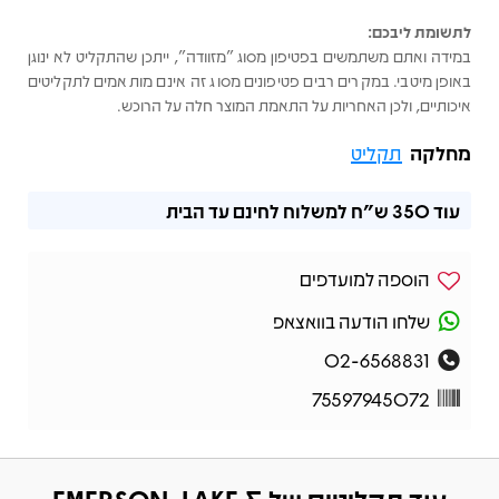
לתשומת ליבכם:
במידה ואתם משתמשים בפטיפון מסוג "מזוודה", ייתכן שהתקליט לא ינוגן
באופן מיטבי. במקרים רבים פטיפונים מסוג זה אינם מותאמים לתקליטים
איכותיים, ולכן האחריות על התאמת המוצר חלה על הרוכש.
מחלקה
תקליט
עוד
350 ש"ח
למשלוח לחינם עד הבית
הוספה למועדפים
שלחו הודעה בוואצאפ
02-6568831
75597945072
עוד תקליטים של EMERSON, LAKE &