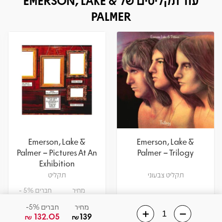
PALMER
Emerson, Lake &
Emerson, Lake &
Palmer – Pictures At An
Palmer – Trilogy
Exhibition
תקליט צבעוני
תקליט
מחיר
חברים 5% -
141.55
149
₪
₪
מחיר
חברים 5%-
132.05
139
₪
₪
אזל! עדכנו כשחוזר
הוספה לסל
צפיה במוצר