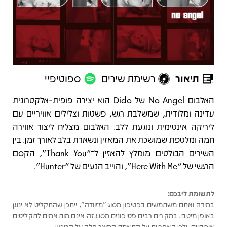
תיאור
רשימת שירים
ספוטיפיי
תיאור
האלבום No Angel של Dido הוא יצירה פופית-אלקטרונית
עדינה ומלודית, שמשלבת רגש, פשטות וצלילים אוויריים עם
ליריקה אינטימית ונוגעת ללב. האלבום מצליח ליצור אווירה
חמה ומלטפת שמושכת את המאזין ונשארת בלב לאורך זמן. בין
השירים הבולטים מומלץ להאזין ל־“Thank You”, הקסם
הרגשי של “Here With Me”, והוייב הנעים של “Hunter”.
לתשומת ליבכם:
במידה ואתם משתמשים בפטיפון מסוג "מזוודה", ייתכן שהתקליט לא ינוגן
באופן מיטבי. במקרים רבים פטיפונים מסוג זה אינם מותאמים לתקליטים
איכותיים, ולכן האחריות על התאמת המוצר חלה על הרוכש.