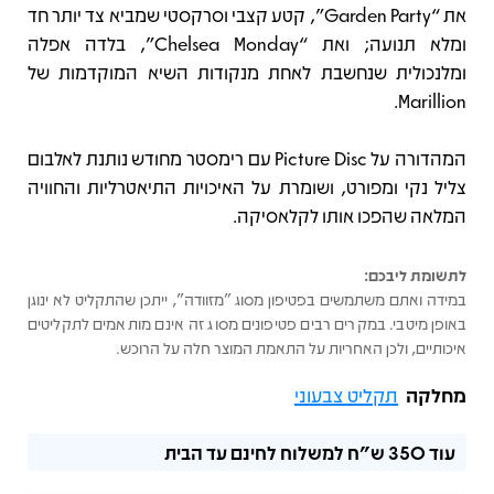
את “Garden Party”, קטע קצבי וסרקסטי שמביא צד יותר חד
ומלא תנועה; ואת “Chelsea Monday”, בלדה אפלה
ומלנכולית שנחשבת לאחת מנקודות השיא המוקדמות של
Marillion.
המהדורה על Picture Disc עם רימסטר מחודש נותנת לאלבום
צליל נקי ומפורט, ושומרת על האיכויות התיאטרליות והחוויה
המלאה שהפכו אותו לקלאסיקה.
לתשומת ליבכם:
במידה ואתם משתמשים בפטיפון מסוג "מזוודה", ייתכן שהתקליט לא ינוגן
באופן מיטבי. במקרים רבים פטיפונים מסוג זה אינם מותאמים לתקליטים
איכותיים, ולכן האחריות על התאמת המוצר חלה על הרוכש.
מחלקה
תקליט צבעוני
עוד
350 ש"ח
למשלוח לחינם עד הבית