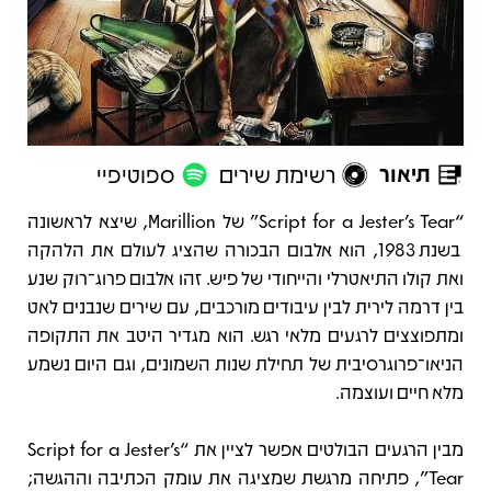
תיאור
רשימת שירים
ספוטיפיי
תיאור
“Script for a Jester’s Tear” של Marillion, שיצא לראשונה
בשנת 1983, הוא אלבום הבכורה שהציג לעולם את הלהקה
ואת קולו התיאטרלי והייחודי של פיש. זהו אלבום פרוג־רוק שנע
בין דרמה לירית לבין עיבודים מורכבים, עם שירים שנבנים לאט
ומתפוצצים לרגעים מלאי רגש. הוא מגדיר היטב את התקופה
הניאו־פרוגרסיבית של תחילת שנות השמונים, וגם היום נשמע
מלא חיים ועוצמה.
מבין הרגעים הבולטים אפשר לציין את “Script for a Jester’s
Tear”, פתיחה מרגשת שמציגה את עומק הכתיבה וההגשה;