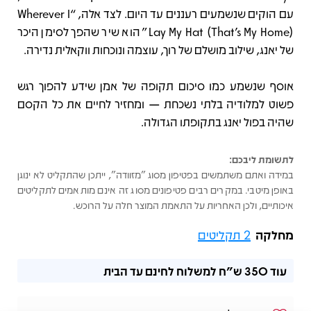
עם הוקים שנשמעים רעננים עד היום. לצד אלה, “Wherever I
Lay My Hat (That’s My Home)” הוא שיר שהפך לסימן היכר
של יאנג, שילוב מושלם של רוך, עוצמה ונוכחות ווקאלית נדירה.
אוסף שנשמע כמו סיכום תקופה של אמן שידע להפוך רגש
פשוט למלודיה בלתי נשכחת — ומחזיר לחיים את כל הקסם
שהיה בפול יאנג בתקופתו הגדולה.
לתשומת ליבכם:
במידה ואתם משתמשים בפטיפון מסוג "מזוודה", ייתכן שהתקליט לא ינוגן
באופן מיטבי. במקרים רבים פטיפונים מסוג זה אינם מותאמים לתקליטים
איכותיים, ולכן האחריות על התאמת המוצר חלה על הרוכש.
מחלקה
2 תקליטים
עוד
350 ש"ח
למשלוח לחינם עד הבית