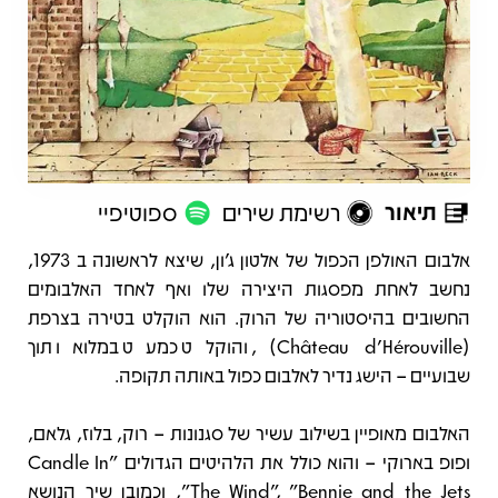
תיאור
רשימת שירים
ספוטיפיי
תיאור
אלבום האולפן הכפול של אלטון ג'ון, שיצא לראשונה ב 1973,
נחשב לאחת מפסגות היצירה שלו ואף לאחד האלבומים
החשובים בהיסטוריה של הרוק. הוא הוקלט בטירה בצרפת
(Château d'Hérouville), והוקלט כמעט במלואו תוך
שבועיים – הישג נדיר לאלבום כפול באותה תקופה.
האלבום מאופיין בשילוב עשיר של סגנונות – רוק, בלוז, גלאם,
ופופ בארוקי – והוא כולל את הלהיטים הגדולים "Candle In
The Wind", "Bennie and the Jets", וכמובן שיר הנושא