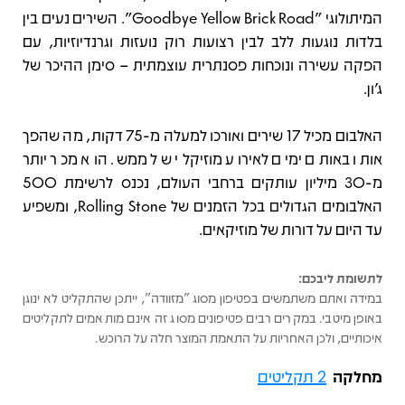
המיתולוגי "Goodbye Yellow Brick Road". השירים נעים בין
בלדות נוגעות ללב לבין רצועות רוק נועזות וגרנדיוזיות, עם
הפקה עשירה ונוכחות פסנתרית עוצמתית – סימן ההיכר של
ג'ון.
האלבום מכיל 17 שירים ואורכו למעלה מ-75 דקות, מה שהפך
אותו באותם ימים לאירוע מוזיקלי של ממש. הוא מכר יותר
מ-30 מיליון עותקים ברחבי העולם, נכנס לרשימת 500
האלבומים הגדולים בכל הזמנים של Rolling Stone, ומשפיע
עד היום על דורות של מוזיקאים.
לתשומת ליבכם:
במידה ואתם משתמשים בפטיפון מסוג "מזוודה", ייתכן שהתקליט לא ינוגן
באופן מיטבי. במקרים רבים פטיפונים מסוג זה אינם מותאמים לתקליטים
איכותיים, ולכן האחריות על התאמת המוצר חלה על הרוכש.
מחלקה
2 תקליטים