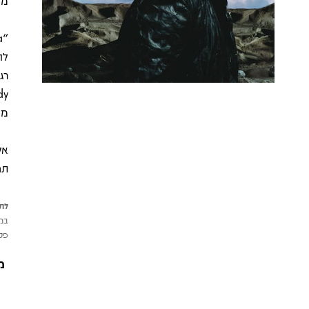
מה
מפ
אל
תחי
לתש
במי
פטי
מ