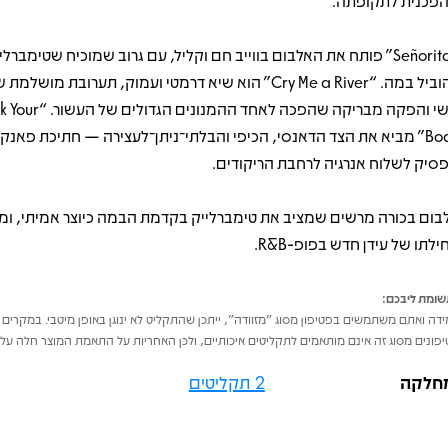
פכנית לתקופתה.
“Señorita” פותח את האלבום בווייב חם וקליל, עם גרוב שמוכיח שטימברלי
להוביל במה. “Cry Me a River” הוא שיא דרמטי ועמוק, תערובת מוש
רגשי והפקה מבריקה שהפכה לאחד ההמנונים הג
Body” מביא את הצד הדאנסי, הכיפי והבלתי־ניתן־לעצירה — חתיכת פאנ
סיק לשלוח אנרגיה לרחבת הריקודים.
בום בכורה מרשים שמציב את טימברלייק בקדמת הבמה כיוצר אמיתי, ומ
לתו של עידן חדש בפופ-R&B.
ומת ליבכם:
דה ואתם משתמשים בפטיפון מסוג "מזוודה", ייתכן שהתקליט לא ינוגן באופן מיטבי. במקרים 
פונים מסוג זה אינם מותאמים לתקליטים איכותיים, ולכן האחריות על התאמת המוצר חלה על 
חלקה
2 תקליטים