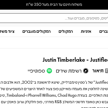
משלוח חינם עד הבית מעל 350 ש״ח
ברים
אזניות
רמקולים
רמקולים מוגברים
ציוד משל
Justin Timberlake - Justifi
תיאור
רשימת שירים
ספוטיפיי
"Justified" של ג'סטין טימברלייק, שיצא לראשונה ב־002
ינה לחלוטין את מעמדו מאייקון פופ צעיר לאחד היוצרים המשפיעים של 
שנות האלפיים. בעזרת ad Hugo
מגבש כאן סאונד חדשני המשלב R&B מודרני, פופ חלקלק וגרוב פאנק