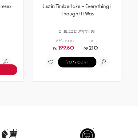
uresex
Justin Timberlake – Everything I
Thought It Was
שני תקליטים צבעוניים
מחיר
חברים 5% -
199.50
210
₪
₪
הוספה לסל