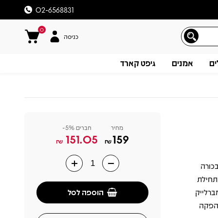
02-6568831
0
כניסה
ים
אמנים
גיפט קארד
מחיר
חברים 5%-
151.05
159
₪
₪
2, הוא אלבום הבכורה
תיאור
תחילת
הוספה לסל
Pharrell Williams, Ch ו-Timbaland, טימברלייק
י עם הפקה