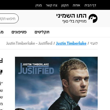
דף הבית
אודות
תקנון
צרו קשר
מגזין
תקליטים
פטיפונים
מג
לועזי
Justin Timberlake
Justin Timberlake - Justified
/
/
ed
שש