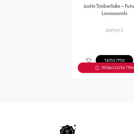
Justin Timberlake – Fut
Lovesounds
2 תקליטים
צפיה במוצר
אזל! עדכנו כשחוזר