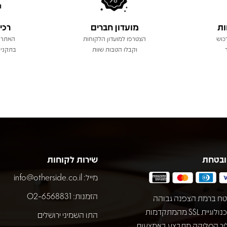
ות
מועדון חברים
רכי
כוש
הצטרפו למועדון הלקוחות
האתר 
וקבלו הטבות שוות
בתקני 
ובטחת
שירות לקוחות
מייל:
info@otherside.co.il
הזמנות: 02-6568831
ח ברמת הצפנה גבוהה
באמצעות טכנולוגיית SSL מהמתקדמות
התו השמיני ירושלים
יך הסליקה מתבצע באמצעות