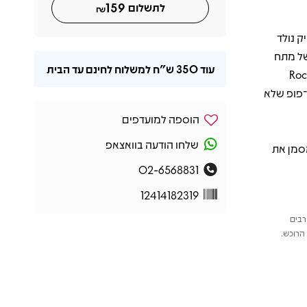
159
לתשלום
₪
יק נולד
למת של מתח
עוד
350 ש"ח
למשלוח לחינם עד הבית
דולים של העשור. “Rock Your
ק־פופ שלא
הוספה למועדפים
שלחו הודעה בוואצאפ
סמן את
02-6568831
12414182319
רבים
הרוכש.