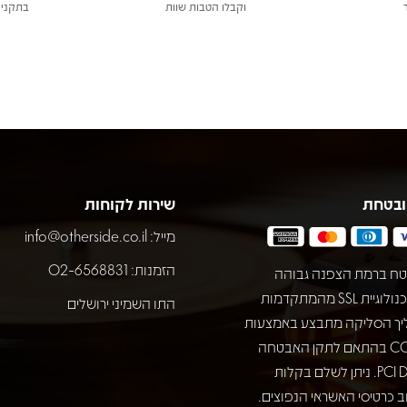
וקבלו הטבות שוות
בתקני 
ובטחת
שירות לקוחות
מייל:
info@otherside.co.il
הזמנות: 02-6568831
ח ברמת הצפנה גבוהה
באמצעות טכנולוגיית SSL מהמתקדמות
התו השמיני ירושלים
יך הסליקה מתבצע באמצעות
חברת COMAX בהתאם לתקן האבטחה
המחמיר PCI DSS. ניתן לשלם בקלות
 כרטיסי האשראי הנפוצים.