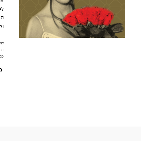
את
לש
הי
וא
לתש
במי
פטי
מ