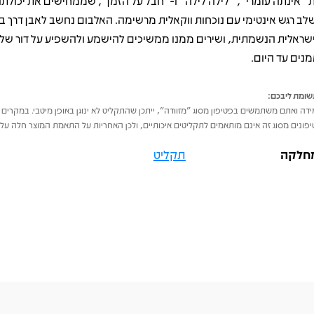
 “אינתה עומרי”, “לילה לילה” ו‑“חבל על הזמן”, שממחישים את יכולתה
לב רגש אינטימי עם נוכחות ווקאלית מרשימה. האלבום נחשב לאבן דרך 
שראלית הנשמתית, ושירים ממנו ממשיכים להישמע ולהשפיע על דור של 
מנים עד היום.
ומת ליבכם:
דה ואתם משתמשים בפטיפון מסוג "מזוודה", ייתכן שהתקליט לא ינוגן באופן מיטבי. במקרים 
פונים מסוג זה אינם מותאמים לתקליטים איכותיים, ולכן האחריות על התאמת המוצר חלה על 
חלקה
תקליט