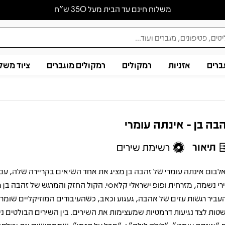
משלוח חינם עד הבית מעל 350 ש״ח
ברים
אזניות
רמקולים
רמקולים מוגברים
ציוד משל
בה בן - אינתה עומרי
תיאור
רשימת שירים
לבום אינתה עומרי של זהבה בן מציג את אחד השיאים בקריירה שלה, עם
רי נשמה, מזרחית ופופ ישראלי קלאסי. הקול החזק והמרגש של זהבה בן 
עביר רגשות עזים של אהבה, געגוע וכאב, כשהעיבודים המוזיקליים שומרי
טות לצד נגיעות דרמטיות שמעצימות את השירים. בין השירים הבולטים ני