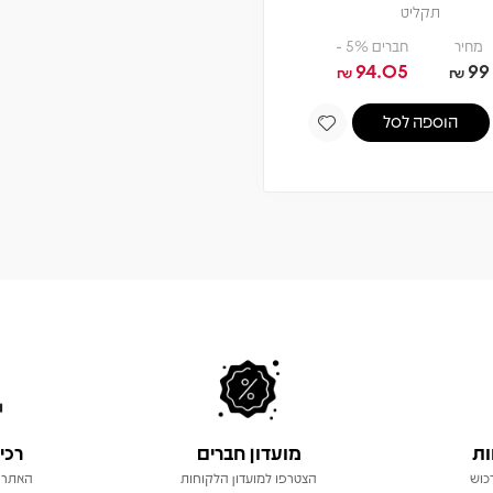
תקליט
מחיר
חברים 5% -
94.05
99
₪
₪
הוספה לסל
ות
מועדון חברים
רכי
כוש
הצטרפו למועדון הלקוחות
האתר 