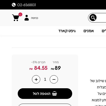
02-6568831
0
כניסה
ים
אמנים
גיפט קארד
מחיר
חברים 5%-
84.55
89
₪
₪
 שילוב של
תיאור
מצליח
הוספה לסל
ם על
תן למצוא