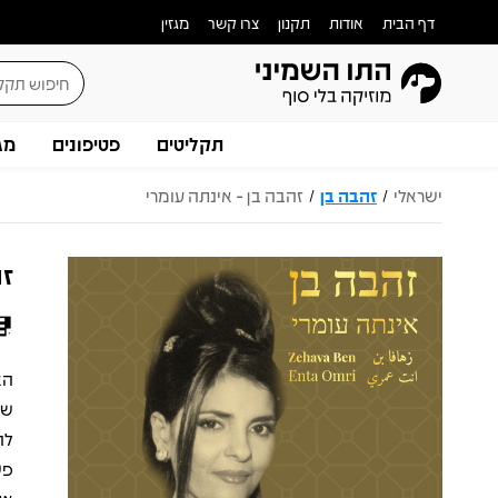
דף הבית
אודות
תקנון
צרו קשר
מגזין
תקליטים
פטיפונים
מג
ישראלי
זהבה בן
זהבה בן - אינתה עומרי
/
/
זה
הא
שי
לה
פש