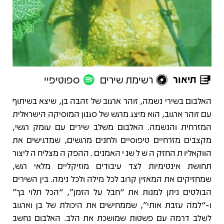
תיאור
רשימת שירים
ספוטיפיי
תיאור
האלבום בשירי נשמה, זוהר ארגוב של זהבה בן, שיצא בשיתוף
עם זוהר ארגוב, הוא מיצג מרגש של סגנון המוסיקה הישראלית
המזרחית והנשמה. האלבום משלב שירים עם עומק רגשי,
מקצבים מזרחיים טיפוסיים ולחנים מרגשים, שמדגישים את
הווקאליות החזקה של שני האמנים. ההפקה מצליחה ליצור
תחושת אינטימיות לצד עיבודים מוזיקליים מלאי רגש,
שמחזיקים את המאזין קרוב לכל מילה ולכל נימה. בין השירים
הבולטים ניתן למנות את “חבל על הזמן”, “הכל תלוי בך”
ו‑“למה עזבת אותי”, שממחישים את היכולת של בן וארגוב
לשלב דרמה עם פשטות שמושכת את הלב. האלבום נחשב