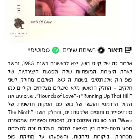
תיאור
רשימת שירים
ספוטיפיי
תיאור
אלבום זה של קייט בוש, יצא לראשונה בשנת 1985, נחשב
לאחת היצירות המופתיות שלה ולפסגת היצירתיות של
פופ-רוק אלטרנטיבי בשנות ה‑80. האלבום מחולק לשני
חלקים – החלק הראשון מלא סינגלים מצליחים וקוליים כמו
"Running Up That Hill" ו-"Hounds of Love", שמציגים את
הקול הדרמטי והרגשי של בוש עם הפקות חדשניות של
סינתיסייזרים ותופים אלקטרוניים, והחלק השני "The Ninth
Wave" הוא סוויטה אינטנסיבית, מיסטית וסיפורית שמספרת
מסע חצות-לילה בין מציאות לחלום. האלבום זכה להצלחה
מסחרית וביקורות נלהבות, והשפעתו על מוזיקת פופ