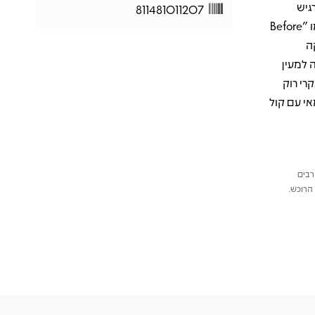
גיש
811481011207
והגיטרות המלודיות שלו, פרוסיאנטה יוצר חוויה כמעט מיסטית, כששירים כמו "Before
קה
 למעין
רי רוק
אי עם קול
רבים
הרוכש.