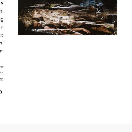
אי
המ
מס
וא
יי
לתש
במי
פטי
מ