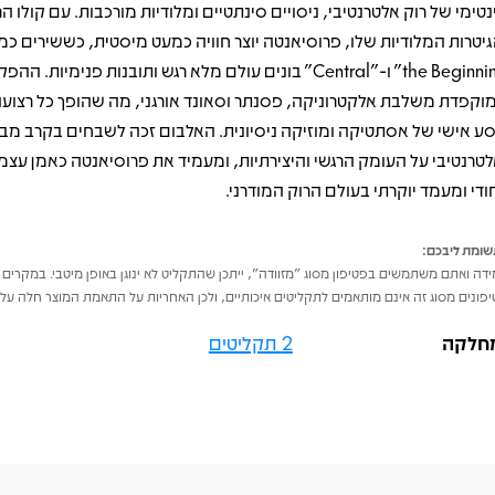
נטימי של רוק אלטרנטיבי, ניסויים סינתטיים ומלודיות מורכבות. עם קולו הר
the Beginning" ו-"Central" בונים עולם מלא רגש ותובנות פנימיות. ההפ
וקפדת משלבת אלקטרוניקה, פסנתר וסאונד אורגני, מה שהופך כל רצועה
ע אישי של אסתטיקה ומוזיקה ניסיונית. האלבום זכה לשבחים בקרב מבק
לטרנטיבי על העומק הרגשי והיצירתיות, ומעמיד את פרוסיאנטה כאמן עצמ
חודי ומעמד יוקרתי בעולם הרוק המודרני.
ומת ליבכם:
דה ואתם משתמשים בפטיפון מסוג "מזוודה", ייתכן שהתקליט לא ינוגן באופן מיטבי. במקרים 
פונים מסוג זה אינם מותאמים לתקליטים איכותיים, ולכן האחריות על התאמת המוצר חלה על 
חלקה
2 תקליטים