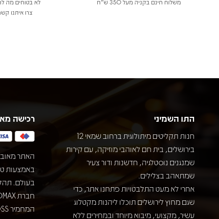
משלוח חינם בקניה מעל 350 ש"ח
לא בטוחים מה לר
צרו איתנו קשר
התו השמיני
רכישה מא
חנות תקליטים מיתולוגית ברחוב שמאי 12
בירושלים, בית חם לאוהבי מוזיקה, עם קירות
האתר מאובט
שמנגנים נוסטלגיה, חדשנות ודור צעיר
שמתאהב בצלילים.
בעולם. תהל
אחרי לא מעט התלבטויות פתחנו אתר, כדי
שגם מחוץ לירושלים תוכלו ליהנות מקטלוג
עשיר, מקצועי, מיבוא מיוחד ובמחירים ללא