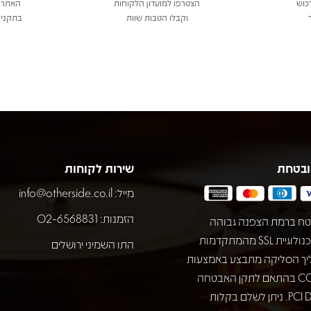
כוש
הצטרפו למועדון הלקוחות
האתר 
וקבלו הטבות שוות
בתקני 
ובטחת
שירות לקוחות
מייל:
info@otherside.co.il
הזמנות: 02-6568831
ח ברמת הצפנה גבוהה
באמצעות טכנולוגיית SSL מהמתקדמות
התו השמיני ירושלים
יך הסליקה מתבצע באמצעות
חברת COMAX בהתאם לתקן האבטחה
המחמיר PCI DSS. ניתן לשלם בקלות