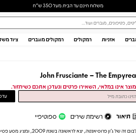
משלוח חינם עד הבית מעל 350 ש״ח
ברים
אזניות
רמקולים
רמקולים מוגברים
ציוד משל
John Frusciante – The Empyre
וצר אינו במלאי, השאירו פרטים ונעדכן אתכם כשיחזור.
תיאור
רשימת שירים
ספוטיפיי
אלבום זה של ג'ון פרוסיאנטה, יצא לראשונה בשנת 2009, ומצי