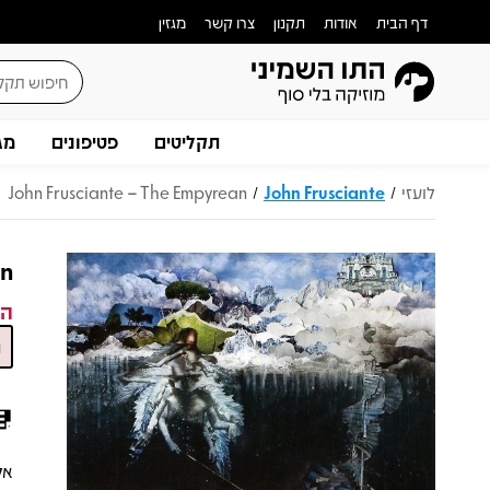
דף הבית
אודות
תקנון
צרו קשר
מגזין
תקליטים
פטיפונים
מג
לועזי
John Frusciante
John Frusciante – The Empyrean
/
/
an
המ