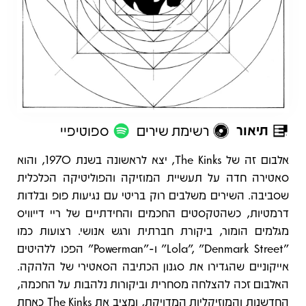
תיאור
רשימת שירים
ספוטיפיי
תיאור
אלבום זה של The Kinks, יצא לראשונה בשנת 1970, והוא
סאטירה חדה על תעשיית המוזיקה והפוליטיקה הכלכלית
שסביבה. השירים משלבים רוק בריטי עם נגיעות פופ ובלדות
דרמטיות, כשהטקסטים החכמים והחידתיים של ריי דייוויס
מגלמים הומור, ביקורת חברתית ורגש אנושי. רצועות כמו
"Lola", "Denmark Street" ו-"Powerman" הפכו ללהיטים
אייקוניים שהגדירו את סגנון הכתיבה הסאטירי של הלהקה.
האלבום זכה להצלחה מסחרית וביקורות נלהבות על החכמה,
החדשנות והמוזיקליות המדויקת, ומציב את The Kinks כאחת